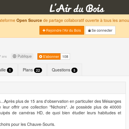
lateforme
Open Source
de partage collaboratif ouverte à tous les am
Rejoindre l'Air du Bois
Se connecter
Publique
 7 ans
S'abonner
108
ille
Plans
Questions
1
22
5
s...Après plus de 15 ans d'observation en particulier des Mésanges
leur offrir une collection "Nichoirs". Je possède plus de 40000
quipés de caméras HD, de quoi bien étudier leurs habitudes et
nichoirs pour les Chauve-Souris.