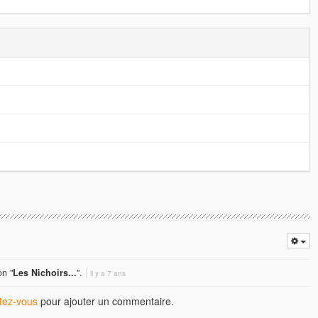
on "
Les Nichoirs...
".
il y a 7 ans
ez-vous
pour ajouter un commentaire.