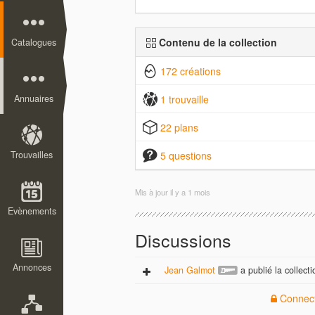
Contenu de la collection
Catalogues
172 créations
Annuaires
1 trouvaille
22 plans
Trouvailles
5 questions
Mis à jour
il y a 1 mois
Evènements
Discussions
Annonces
Jean Galmot
a publié la collecti
Connect