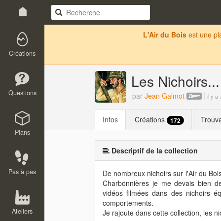
L'Air du Bois
est une p
Créations
Les Nichoirs...
Questions
par
Jean Galmot
il y a
Infos
Créations
Trouva
172
Plans
Descriptif de la collection
Pas à pas
De nombreux nichoirs sur l'Air du Boi
Charbonnières je me devais bien de 
vidéos filmées dans des nichoirs é
comportements.
Ateliers
Je rajoute dans cette collection, les 