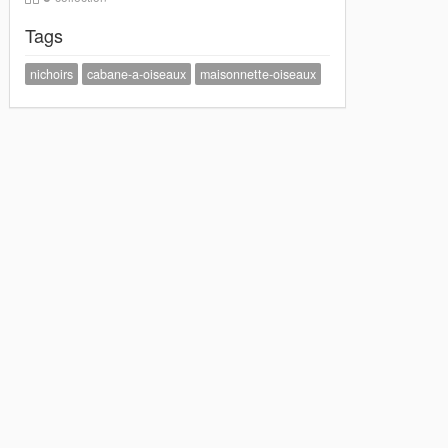
Tags
nichoirs
cabane-a-oiseaux
maisonnette-oiseaux