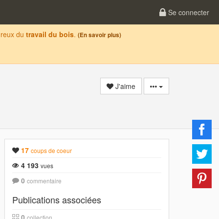
Se connecter
oureux du
travail du bois
.
(En savoir plus)
J'aime
17
coups de coeur
4 193
vues
0
commentaire
Publications associées
0
collection