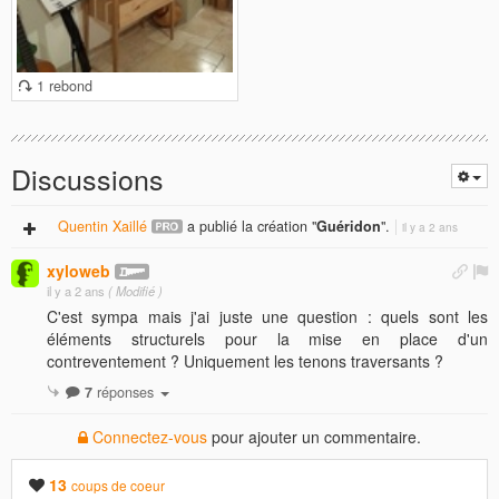
1 rebond
Discussions
Quentin Xaillé
a publié la création "
Guéridon
".
il y a 2 ans
xyloweb
il y a 2 ans
( Modifié )
C'est sympa mais j'ai juste une question : quels sont les
éléments structurels pour la mise en place d'un
contreventement ? Uniquement les tenons traversants ?
7
réponses
Connectez-vous
pour ajouter un commentaire.
13
coups de coeur