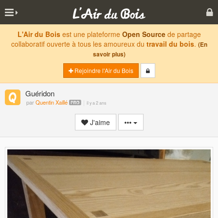
L'Air du Bois
est une plateforme
Open Source
de partage
collaboratif ouverte à tous les amoureux du
travail du bois
.
(En
savoir plus)
Rejoindre l'Air du Bois
Guéridon
par
Quentin Xaillé
il y a 2 ans
J'aime