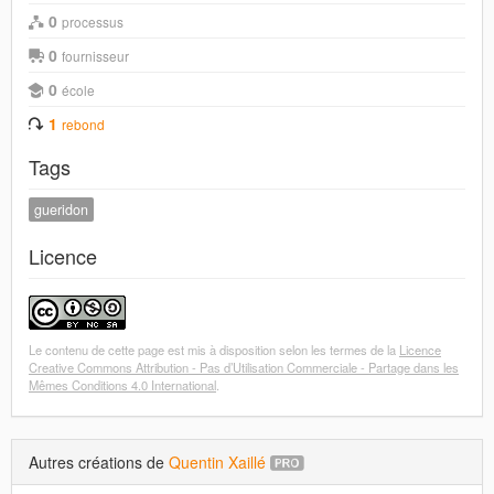
0
processus
0
fournisseur
0
école
1
rebond
Tags
gueridon
Licence
Le contenu de cette page est mis à disposition selon les termes de la
Licence
Creative Commons Attribution - Pas d’Utilisation Commerciale - Partage dans les
Mêmes Conditions 4.0 International
.
Autres créations de
Quentin Xaillé