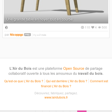
Une grande table en noyer tout en courbe
110
4
500
par
Nicoppgc
il y a 2 mois
L'Air du Bois
est une plateforme
Open Source
de partage
collaboratif ouverte à tous les amoureux du
travail du bois
.
Qu'est-ce que L'Air du Bois ?
Qui est derrière L'Air du Bois ?
Comment est
financé L'Air du Bois ?
Découvrez, fabriquez, partagez.
www.lairdubois.fr