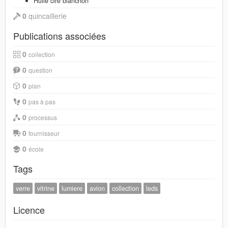
Huile cire blanchon
0
quincaillerie
Publications associées
0
collection
0
question
0
plan
0
pas à pas
0
processus
0
fournisseur
0
école
Tags
verre
vitrine
lumiere
avion
collection
leds
Licence