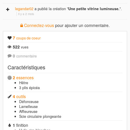
legandar02
a publié la création "
Une petite vitrine lumineuse.
".
il y a 2 mois
Connectez-vous
pour ajouter un commentaire.
7
coups de coeur
522
vues
0
commentaire
Caractéristiques
2
essences
Hêtre
3 plis épicéa
4
outils
Défonceuse
Lamelleuse
Affleureuse
Scie circulaire plongeante
1
finition