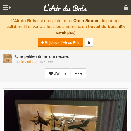
L'Air du Bois
est une plateforme
Open Source
de partage
collaboratif ouverte à tous les amoureux du
travail du bois
.
(En
savoir plus)
Rejoindre l'Air du Bois
Une petite vitrine lumineuse.
par
legandar02
il y a 2 mois
J'aime