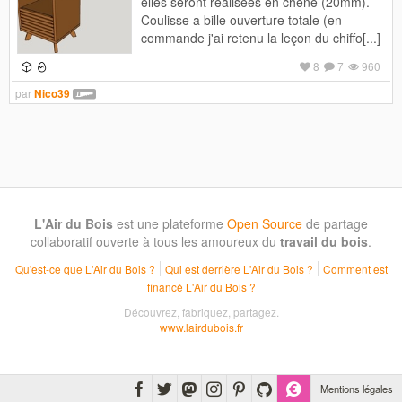
elles seront réalisées en chêne (20mm).
Coulisse a bille ouverture totale (en
commande j'ai retenu la leçon du chiffo[...]
8
7
960
par
Nico39
L'Air du Bois
est une plateforme
Open Source
de partage
collaboratif ouverte à tous les amoureux du
travail du bois
.
Qu'est-ce que L'Air du Bois ?
Qui est derrière L'Air du Bois ?
Comment est
financé L'Air du Bois ?
Découvrez, fabriquez, partagez.
www.lairdubois.fr
Mentions légales