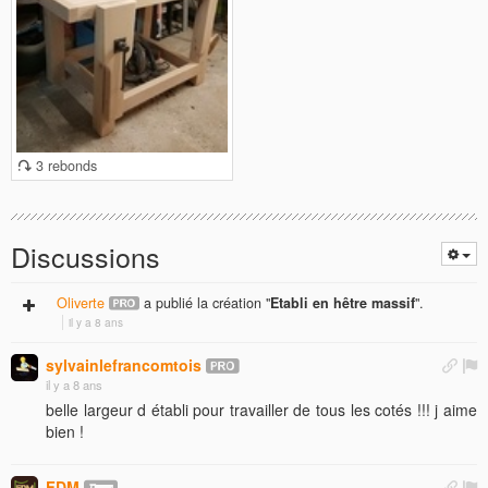
3 rebonds
Discussions
Oliverte
a publié la création "
Etabli en hêtre massif
".
il y a 8 ans
sylvainlefrancomtois
il y a 8 ans
belle largeur d établi pour travailler de tous les cotés !!! j aime
bien !
FDM