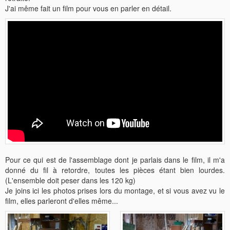
J'ai même fait un film pour vous en parler en détail.
Pour ce qui est de l'assemblage dont je parlais dans le film, il m'a
donné du fil à retordre, toutes les pièces étant bien lourdes.
(L'ensemble doit peser dans les 120 kg)
Je joins ici les photos prises lors du montage, et si vous avez vu le
film, elles parleront d'elles même...