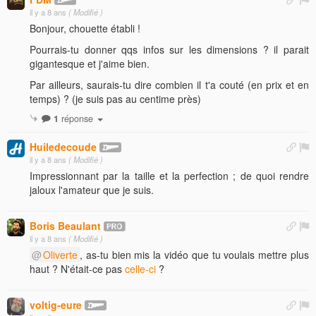
il y a 8 ans
( Modifié )
Bonjour, chouette établi !
Pourrais-tu donner qqs infos sur les dimensions ? il parait
gigantesque et j'aime bien.
Par ailleurs, saurais-tu dire combien il t'a couté (en prix et en
temps) ? (je suis pas au centime près)
1
réponse
Huiledecoude
il y a 8 ans
( Modifié )
Impressionnant par la taille et la perfection ; de quoi rendre
jaloux l'amateur que je suis.
Boris Beaulant
il y a 8 ans
( Modifié )
Oliverte
, as-tu bien mis la vidéo que tu voulais mettre plus
haut ? N'était-ce pas
celle-ci
?
voltig-eure