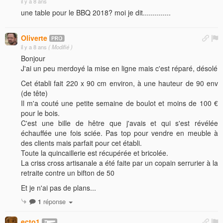
il y a 8 ans
une table pour le BBQ 2018? moi je dit..............
Oliverte
il y a 8 ans
( Modifié )
Bonjour
J'ai un peu merdoyé la mise en ligne mais c'est réparé, désolé
Cet établi fait 220 x 90 cm environ, à une hauteur de 90 env
(de tête)
Il m'a couté une petite semaine de boulot et moins de 100 €
pour le bois.
C'est une bille de hêtre que j'avais et qui s'est révélée
échauffée une fois sciée. Pas top pour vendre en meuble à
des clients mais parfait pour cet établi.
Toute la quincaillerie est récupérée et bricolée.
La criss cross artisanale a été faite par un copain serrurier à la
retraite contre un bifton de 50
Et je n'ai pas de plans...
1
réponse
ecto1