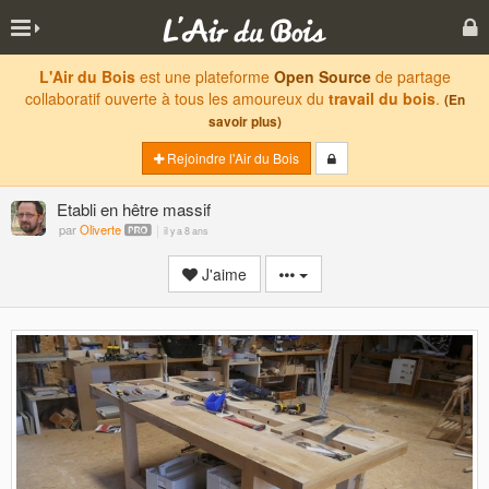
L'Air du Bois
est une plateforme
Open Source
de partage
collaboratif ouverte à tous les amoureux du
travail du bois
.
(En
savoir plus)
Rejoindre l'Air du Bois
Etabli en hêtre massif
par
Oliverte
il y a 8 ans
J'aime