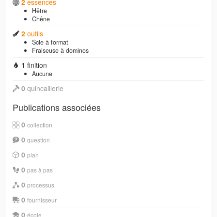
2
essences
Hêtre
Chêne
2
outils
Scie à format
Fraiseuse à dominos
1
finition
Aucune
0
quincaillerie
Publications associées
0
collection
0
question
0
plan
0
pas à pas
0
processus
0
fournisseur
0
école