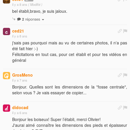
il y a 8 ans
( Modifié )
bel établi,bravo, je suis jaloux.
2
réponses
ced21
il y a 8 ans
j'sais pas pourquoi mais au vu de certaines photos, il n'a pas
été fait hier :-)
Félicitations en tout cas, pour cet établi et pour tes vidéos en
général
GrosMeno
il y a 7 ans
Bonjour. Quelles sont les dimensions de la "fosse centrale",
selon vous ? Je vais essayer de copier...
didocad
il y a 6 ans
Bonjour les boiseux! Super l’établi, merci Olivier!
J'aurai aimé connaître les dimensions des pieds et épaisseur