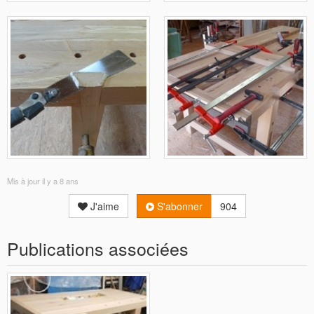
Mis à jour
il y a 8 ans
J'aime
S'abonner
904
Publications associées