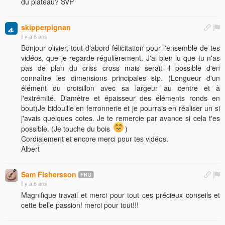
du plateau? SVP
skipperpignan
il y a 6 ans
Bonjour olivier, tout d'abord félicitation pour l'ensemble de tes
vidéos, que je regarde régulièrement. J'ai bien lu que tu n'as
pas de plan du criss cross mais serait il possible d'en
connaître les dimensions principales stp. (Longueur d'un
élément du croisillon avec sa largeur au centre et à
l'extrémité. Diamètre et épaisseur des éléments ronds en
bout)Je bidouille en ferronnerie et je pourrais en réaliser un si
j'avais quelques cotes. Je te remercie par avance si cela t'es
possible. (Je touche du bois
)
Cordialement et encore merci pour tes vidéos.
Albert
Sam Fishersson
il y a 6 ans
Magnifique travail et merci pour tout ces précieux conseils et
cette belle passion! merci pour tout!!!