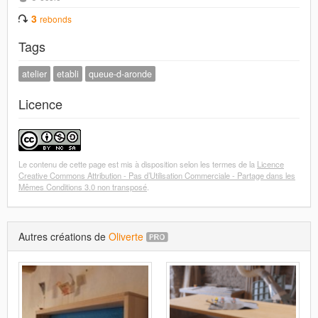
3
rebonds
Tags
atelier
etabli
queue-d-aronde
Licence
Le contenu de cette page est mis à disposition selon les termes de la
Licence
Creative Commons Attribution - Pas d’Utilisation Commerciale - Partage dans les
Mêmes Conditions 3.0 non transposé
.
Autres créations de
Oliverte