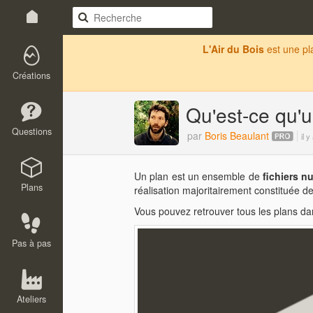
L'Air du Bois
est une p
Créations
Qu'est-ce qu'u
Questions
par
Boris Beaulant
il 
Un plan est un ensemble de
fichiers n
Plans
réalisation majoritairement constituée d
Vous pouvez retrouver tous les plans da
Pas à pas
Ateliers