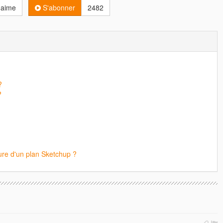
'aime
S'abonner
2482
?
?
re d'un plan Sketchup ?