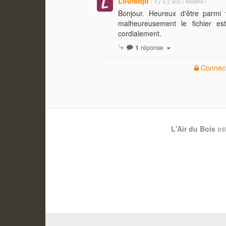
Louisdjo
il y a 2 ans
( Modifié )
Bonjour. Heureux d'être parmi
malheureusement le fichier est 
cordialement.
1
réponse
Connect
L'Air du Bois
es