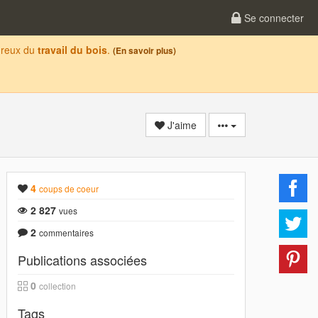
Se connecter
oureux du
travail du bois
.
(En savoir plus)
J'aime
4
coups de coeur
2 827
vues
2
commentaires
Publications associées
0
collection
Tags