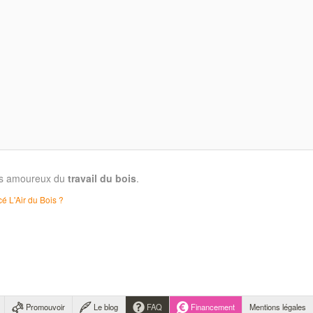
les amoureux du
travail du bois
.
é L'Air du Bois ?
Promouvoir
Le blog
FAQ
Financement
Mentions légales