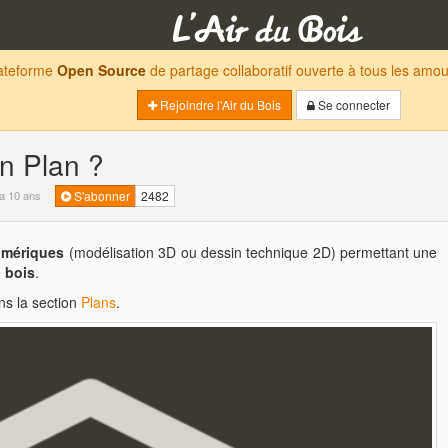
lateforme
Open Source
de partage collaboratif ouverte à tous les am
Rejoindre l'Air du Bois
Se connecter
n Plan ?
y a 10 ans
S'abonner
2482
umériques
(modélisation 3D ou dessin technique 2D) permettant une
e
bois
.
ns la section
Plans
.