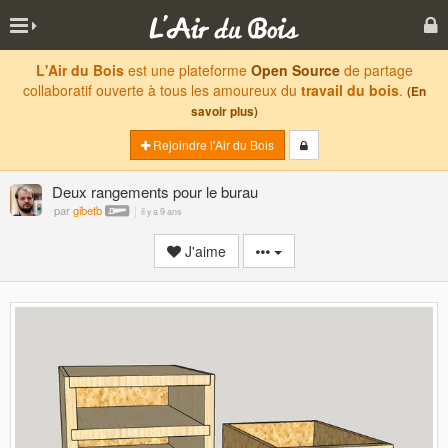
L'Air du Bois
est une plateforme
Open Source
de partage
collaboratif ouverte à tous les amoureux du
travail du bois
.
(En
savoir plus)
Rejoindre l'Air du Bois
Deux rangements pour le burau
par
gibetb
il y a 9 ans
J'aime