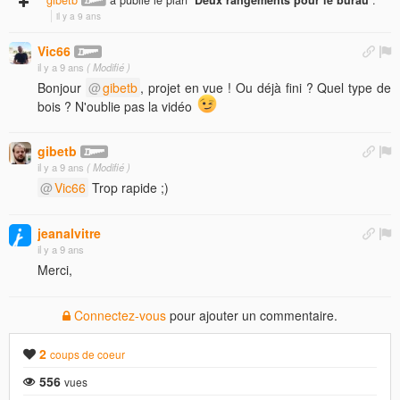
il y a 9 ans
Vic66
il y a 9 ans
( Modifié )
Bonjour
gibetb
, projet en vue ! Ou déjà fini ? Quel type de
bois ? N'oublie pas la vidéo
gibetb
il y a 9 ans
( Modifié )
Vic66
Trop rapide ;)
jeanalvitre
il y a 9 ans
Merci,
Connectez-vous
pour ajouter un commentaire.
2
coups de coeur
556
vues