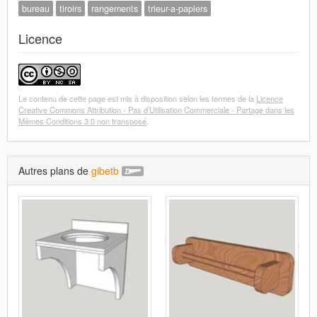
bureau
tiroirs
rangements
trieur-a-papiers
Licence
Le contenu de cette page est mis à disposition selon les termes de la
Licence
Creative Commons Attribution - Pas d’Utilisation Commerciale - Partage dans les
Mêmes Conditions 3.0 non transposé
.
Autres plans de
gibetb