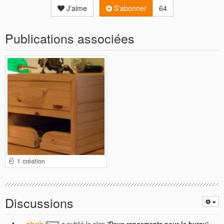
J'aime
S'abonner
64
Publications associées
1 création
Discussions
gibetb
a publié le plan "
Deux rangements pour le burau
".