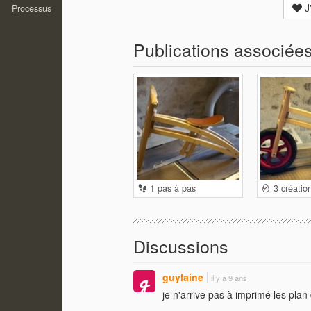
J
Processus
Publications associée
1 pas à pas
3 créatio
Discussions
guylaine
il y a 9 ans
je n'arrive pas à imprimé les plan