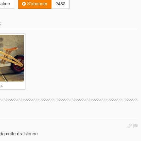
'aime
S'abonner
2482
s
ns
 de cette draisienne