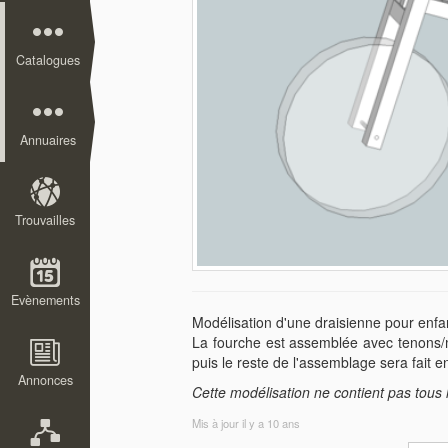
Catalogues
Annuaires
Trouvailles
Evènements
Modélisation d'une draisienne pour enfa
La fourche est assemblée avec tenons/mo
puis le reste de l'assemblage sera fait 
Annonces
Cette modélisation ne contient pas tous l
Mis à jour
il y a 10 ans