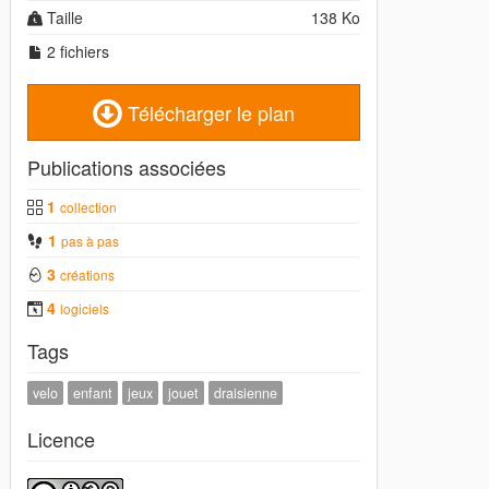
Taille
138 Ko
2 fichiers
Télécharger le plan
Publications associées
1
collection
1
pas à pas
3
créations
4
logiciels
Tags
velo
enfant
jeux
jouet
draisienne
Licence