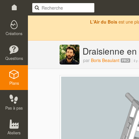
L'Air du Bois
est une p
Créations
Draisienne en
Questions
par
Boris Beaulant
il 
Plans
Pas à pas
Ateliers