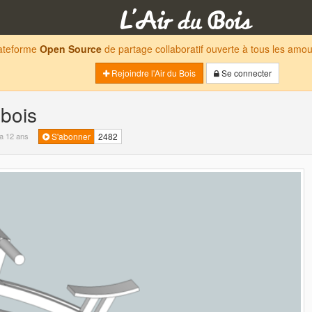
lateforme
Open Source
de partage collaboratif ouverte à tous les am
Rejoindre l'Air du Bois
Se connecter
 bois
y a 12 ans
S'abonner
2482