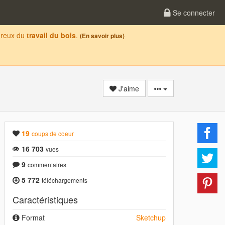
Se connecter
oureux du
travail du bois
.
(En savoir plus)
J'aime
19
coups de coeur
16 703
vues
9
commentaires
5 772
téléchargements
Caractéristiques
Format
Sketchup