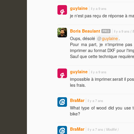
guylaine
il y a 9 ans
je n'est pas reçu de réponse à ma
Boris Beaulant
il y a 9 ans
( M
Oups, désolé
guylaine
.
Pour ma part, je n'imprime pas
imprimer au format DXF pour l'impo
Sauf que cette technique requière 
guylaine
il y a 9 ans
impossible à imprimer.serait il po
les frais.
BraMar
il y a 7 ans
What type of wood did you use t
bike?
BraMar
il y a 7 ans
( Modifié )