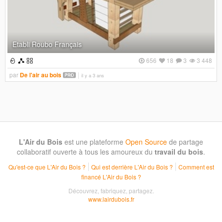
Etabli Roubo Français
656
18
3
3 448
par
De l'air au bois
il y a 3 ans
L'Air du Bois
est une plateforme
Open Source
de partage
collaboratif ouverte à tous les amoureux du
travail du bois
.
Qu'est-ce que L'Air du Bois ?
Qui est derrière L'Air du Bois ?
Comment est
financé L'Air du Bois ?
Découvrez, fabriquez, partagez.
www.lairdubois.fr