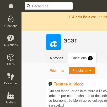
L'Air du Bois
est une p
Créations
acar
Questions
A propos
Questions
1
Plans
Récentes
Populaires
Pas à pas
Teinture à l'alcool
Qui sait fabriquer de la teinture à l'al
imbibés par cette technique et destiné
se tournent très bien!) après collage d
Ateliers
essayé[...]