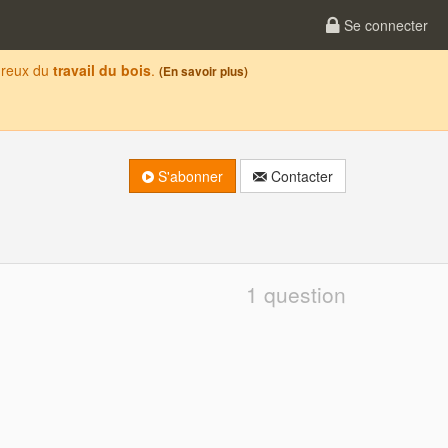
Se connecter
oureux du
travail du bois
.
(En savoir plus)
S'abonner
Contacter
1 question