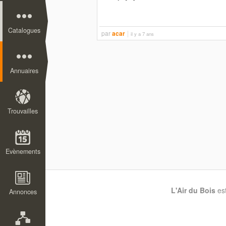
Catalogues
par
acar
il y a 7 ans
Annuaires
Trouvailles
Evènements
L'Air du Bois
es
Annonces