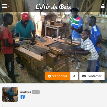
S'abonner
4
Contacter
ambou