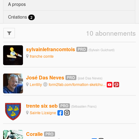
A propos
Créations
2
10 abonnements
sylvainlefrancomtois
(Sylvain Guichard)
franche comte
José Das Neves
(josé Das Neves)
Lentilly
form2fab.com/formation-sketchu...
trente six seb
(Sébastien Franc)
Sainte Lizaigne
Coralie