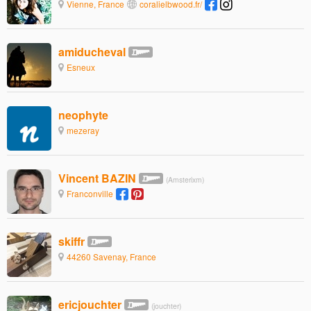
Vienne, France
coralielbwood.fr/
amiducheval
Esneux
neophyte
mezeray
Vincent BAZIN
(Amsterixm)
Franconville
skiffr
44260 Savenay, France
ericjouchter
(jouchter)