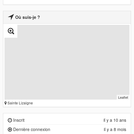
Où suis-je ?
Leaflet
Sainte Lizaigne
Inscrit
il y a 10 ans
Dernière connexion
il y a 8 mois