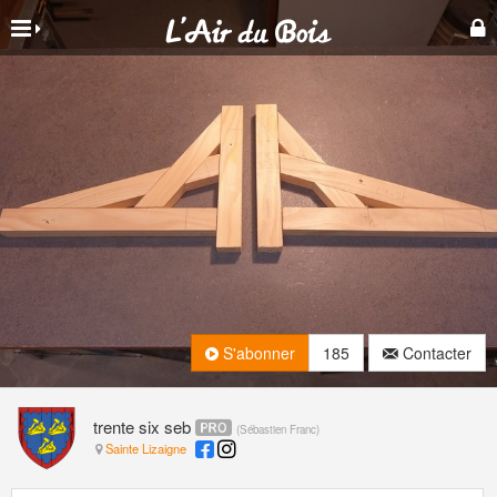
S'abonner
185
Contacter
trente six seb
(
Sébastien Franc
)
Sainte Lizaigne