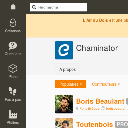
L'Air du Bois
est une p
Créations
Chaminator
Questions
A propos
Plans
Populaires
Contributeurs
Boris Beaulant
Pas à pas
Pont-Evêque
borisbeaulan
Toutenbois
Ateliers