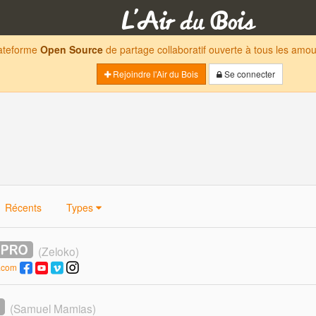
lateforme
Open Source
de partage collaboratif ouverte à tous les am
Rejoindre l'Air du Bois
Se connecter
Récents
Types
(Zeloko)
t.com
(Samuel Mamias)