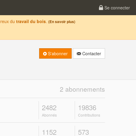
Se connecter
oureux du
travail du bois
.
(En savoir plus)
S'abonner
Contacter
2 abonnements
2482
19836
Abonnés
Contributions
1152
573