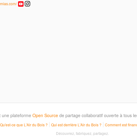
mias.com/
t une plateforme
Open Source
de partage collaboratif ouverte à tous 
Qu'est-ce que L'Air du Bois ?
Qui est derrière L'Air du Bois ?
Comment est financ
Découvrez, fabriquez, partagez.