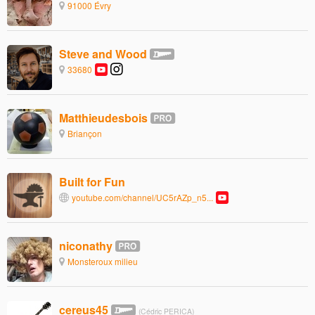
91000 Évry
Steve and Wood
33680
Matthieudesbois
Briançon
Built for Fun
youtube.com/channel/UC5rAZp_n5...
niconathy
Monsteroux milieu
cereus45
(Cédric PERICA)