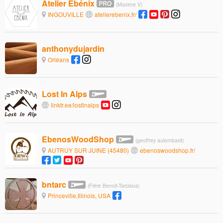
Atelier Ebénix
(Maxime V)
INGOUVILLE
atelierebenix.fr/
anthonydujardin
Orléans
Lost In Alps
linktr.ee/lostinalps
EbenosWoodShop
(geoffrey aulombard)
AUTRUY SUR JUINE (45480)
ebenoswoodshop.fr/
bntarc
(Frère Benoit-Tarcisius)
Princeville,Illinois, USA