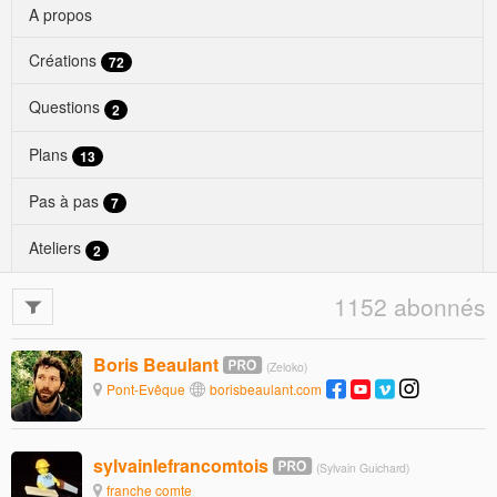
A propos
Créations
72
Questions
2
Plans
13
Pas à pas
7
Ateliers
2
1152 abonnés
Boris Beaulant
(Zeloko)
Pont-Evêque
borisbeaulant.com
sylvainlefrancomtois
(Sylvain Guichard)
franche comte