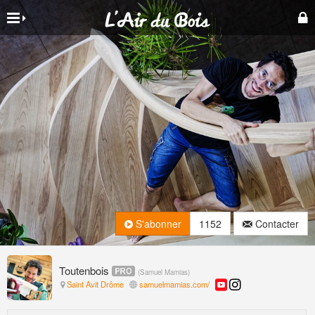
S'abonner
1152
Contacter
Toutenbois
(
Samuel Mamias
)
Saint Avit Drôme
samuelmamias.com/