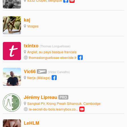
5332 Crupet, Belgique
kaj
Vosges
txintxo
(Thomas Longuefosse)
Anglet, au pays basque francais
thomaslonguefosse-ebeniste.fr
Vic66
(Victor Carvalho)
Nerja (Málaga)
Jérémy Lipreau
Sangkat Pir, Krong Preah Sihanouk, Cambodge
le-secret-du-bois.learnybox.co...
LeHLM