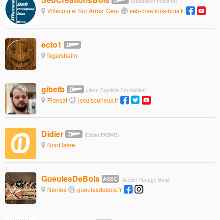
(Sébastien Foucher)
Villecomtal Sur Arros, Gers
seb-creations-bois.fr
ecto1
fegersheim
gibetb
(Jean-Baptiste Bournisien)
Pionsat
jesuiscurieux.fr
Didier
(Didier FABRE)
Nord Isère
GueulesDeBois
(Atelier Partagé Bois)
Nantes
gueulesdebois.fr