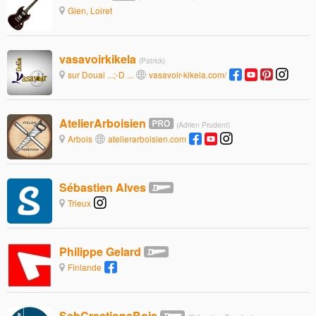
Gien, Loiret
vasavoirkikela
(Patrick)
sur Douai ...;-D ...
vasavoir-kikela.com/
AtelierArboisien
(Adrien Prudent)
Arbois
atelierarboisien.com
Sébastien Alves
Trieux
Philippe Gelard
Finlande
SebCreationsBois