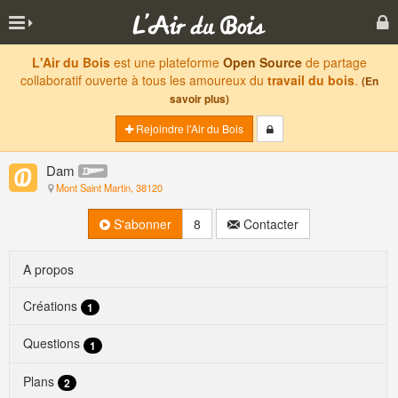
L'Air du Bois
est une plateforme
Open Source
de partage
collaboratif ouverte à tous les amoureux du
travail du bois
.
(En
savoir plus)
Rejoindre l'Air du Bois
Dam
Mont Saint Martin, 38120
S'abonner
8
Contacter
A propos
Créations
1
Questions
1
Plans
2