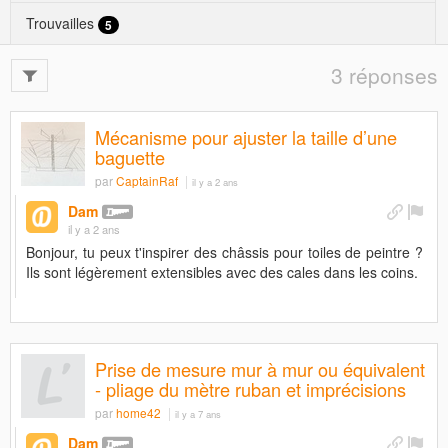
Trouvailles
5
3 réponses
Mécanisme pour ajuster la taille d’une
baguette
par
CaptainRaf
il y a 2 ans
Dam
il y a 2 ans
Bonjour, tu peux t'inspirer des châssis pour toiles de peintre ?
Ils sont légèrement extensibles avec des cales dans les coins.
Prise de mesure mur à mur ou équivalent
- pliage du mètre ruban et imprécisions
par
home42
il y a 7 ans
Dam