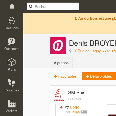
L'Air du Bois
est une p
Créations
Denis BROYE
Questions
61 Rue de Lagny, 77410 V
A propos
Plans
Favorables
Défavorables
Pas à pas
SM Bois
il y a 10 ans
Logo
Ateliers
par
Jerlab