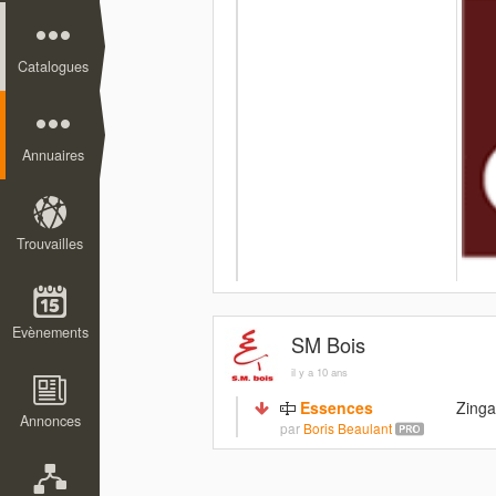
Catalogues
Annuaires
Trouvailles
Evènements
SM Bois
il y a 10 ans
Essences
Zing
Annonces
par
Boris Beaulant