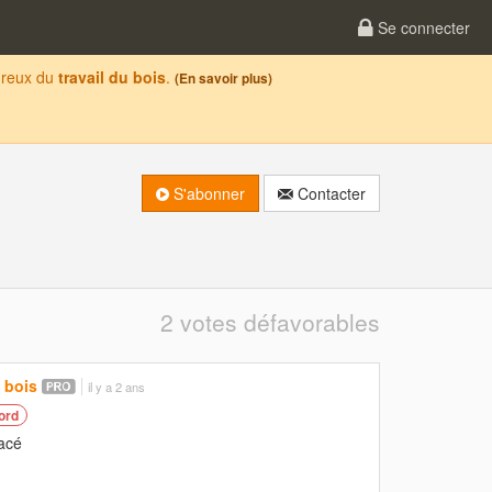
Se connecter
oureux du
travail du bois
.
(En savoir plus)
S'abonner
Contacter
2 votes défavorables
 bois
il y a 2 ans
ord
lacé