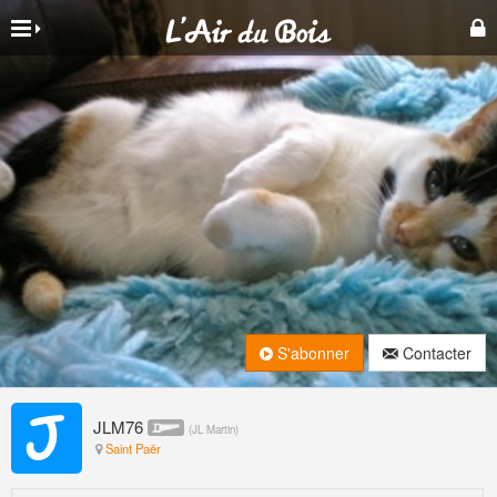
S'abonner
Contacter
JLM76
(
JL Martin
)
Saint Paër