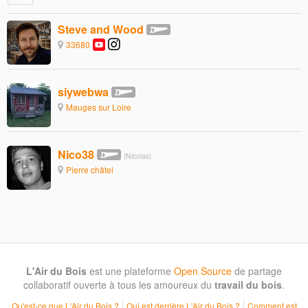
Steve and Wood
33680
siywebwa
Mauges sur Loire
Nico38
(Nicolas)
Pierre châtel
L'Air du Bois
est une plateforme
Open Source
de partage
collaboratif ouverte à tous les amoureux du
travail du bois
.
Qu'est-ce que L'Air du Bois ?
Qui est derrière L'Air du Bois ?
Comment est