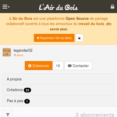
L'Air du Bois
est une plateforme
Open Source
de partage
collaboratif ouverte à tous les amoureux du
travail du bois
.
(En
savoir plus)
Rejoindre l'Air du Bois
legandar02
aisne
S'abonner
15
Contacter
A propos
Créations
33
Pas à pas
1
3 abonnements