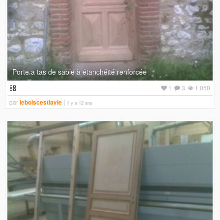
Porte a tas de sable à étanchéité renforcée
1
3
1 050
par
leboiscestlavie
il y a 12 ans