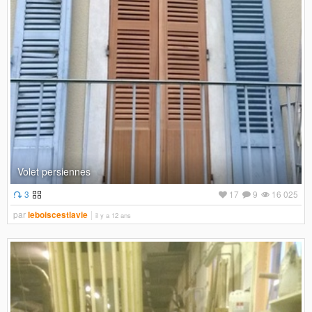
Volet persiennes
3
17
9
16 025
par
leboiscestlavie
il y a 12 ans