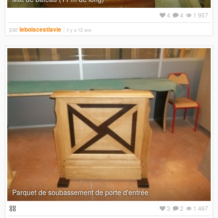
4
4
1 957
par
leboiscestlavie
il y a 12 ans
Parquet de soubassement de porte d'entrée
3
2
1 467