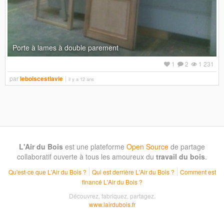
Porte à lames à double parement
1
2
1 231
par
leboiscestlavie
il y a 12 ans
L'Air du Bois
est une plateforme
Open Source
de partage
collaboratif ouverte à tous les amoureux du
travail du bois
.
Qu'est-ce que L'Air du Bois ?
Qui est derrière L'Air du Bois ?
Comment est
financé L'Air du Bois ?
Découvrez, fabriquez, partagez.
www.lairdubois.fr