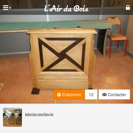
S'abonner
12
Contacter
leboiscestlavie