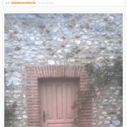
par
leboiscestlavie
il y a 12 ans