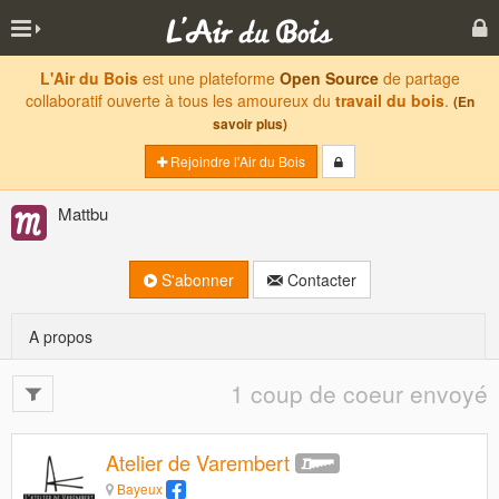
L'Air du Bois
est une plateforme
Open Source
de partage
collaboratif ouverte à tous les amoureux du
travail du bois
.
(En
savoir plus)
Rejoindre l'Air du Bois
Mattbu
S'abonner
Contacter
A propos
1 coup de coeur envoyé
Atelier de Varembert
Bayeux