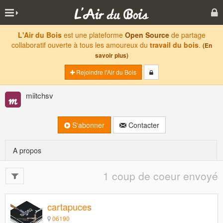
L'Air du Bois
est une plateforme
Open Source
de partage
collaboratif ouverte à tous les amoureux du
travail du bois
.
(En
savoir plus)
Rejoindre l'Air du Bois
miitchsv
S'abonner
Contacter
A propos
1 coup de coeur envoyé
cartapuces
06190