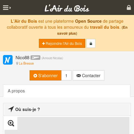
L'Air du Bois
est une plateforme
Open Source
de partage
collaboratif ouverte à tous les amoureux du
travail du bois
.
(En
savoir plus)
Rejoindre l'Air du Bois
Nico88
(
Arnould Nicolas
)
La Bresse
S'abonner
1
Contacter
A propos
Où suis-je ?