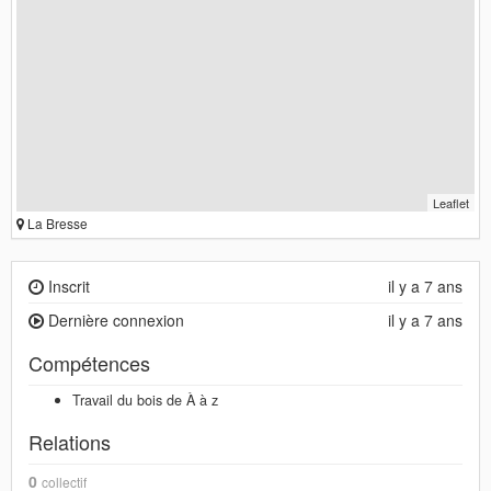
Leaflet
La Bresse
Inscrit
il y a 7 ans
Dernière connexion
il y a 7 ans
Compétences
Travail du bois de À à z
Relations
0
collectif