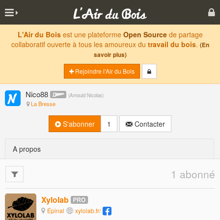
L'Air du Bois
est une plateforme
Open Source
de partage
collaboratif ouverte à tous les amoureux du
travail du bois
.
(En
savoir plus)
Rejoindre l'Air du Bois
Nico88
(
Arnould Nicolas
)
La Bresse
S'abonner
1
Contacter
A propos
1 abonné
Xylolab
Épinal
xylolab.fr/