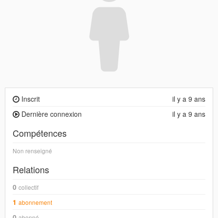
Inscrit
il y a 9 ans
Dernière connexion
il y a 9 ans
Compétences
Non renseigné
Relations
0
collectif
1
abonnement
0
abonné