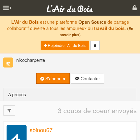
L'Air du Bois
est une plateforme
Open Source
de partage
collaboratif ouverte à tous les amoureux du
travail du bois
.
(En
savoir plus)
Rejoindre l'Air du Bois
nikocharpente
S'abonner
Contacter
A propos
3 coups de coeur envoyés
sbinou67