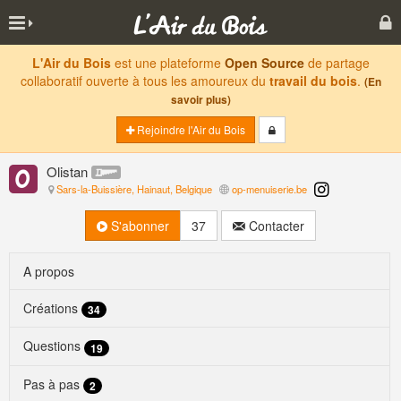
L'Air du Bois
est une plateforme
Open Source
de partage
collaboratif ouverte à tous les amoureux du
travail du bois
.
(En
savoir plus)
Rejoindre l'Air du Bois
Olistan
Sars-la-Buissière, Hainaut, Belgique
op-menuiserie.be
S'abonner
37
Contacter
A propos
Créations
34
Questions
19
Pas à pas
2