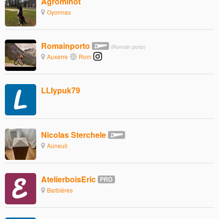
Agrominot
Oyonnax
Romainporto
(Romain porto)
Auxerre
Rom
LLIypuk79
Nicolas Sterchele
Auneuil
AtelierboisEric
Barbières