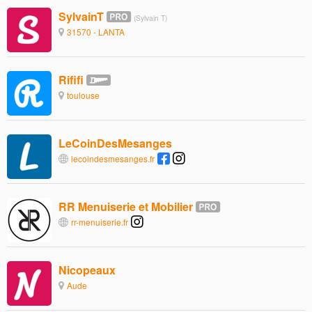
SylvainT
(Sylvain T)
31570 - LANTA
Rififi
toulouse
LeCoinDesMesanges
lecoindesmesanges.fr
RR Menuiserie et Mobilier
rr-menuiserie.fr
Nicopeaux
Aude