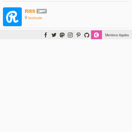
Rififi
toulouse
Mentions légales
Antoine63
SOIB
Soman