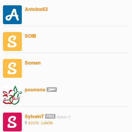
Antoine63
SOIB
Soman
pounono
SylvainT
(Sylvain T)
31570 - LANTA