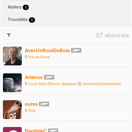
Ateliers
1
Trouvailles
1
37 abonnés
AvecUnBoutDeBois
Puy de Dome
Artanux
Court-Saint-Étienne, Belgique
simonlefort.be/bois:bois
ourea
Pilat
BaptisteC