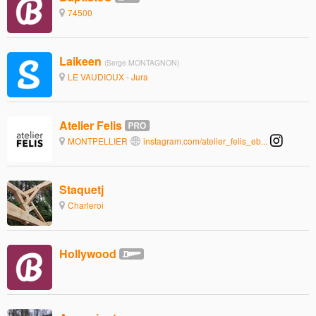
74500
Laikeen
(Serge MONTAGNON)
LE VAUDIOUX - Jura
Atelier Felis
MONTPELLIER
instagram.com/atelier_felis_eb...
Staquetj
Charleroi
Hollywood