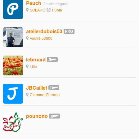
Peuch
(Peuchot hugues)
SOLARO
Punta
atelierdubois53
Voutré 53600
lebruant
Lille
JBCaillet
Clermont Ferrand
pounono