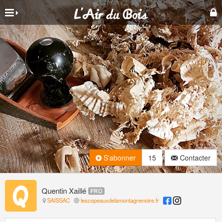
S'abonner
15
Contacter
Quentin Xaillé
SAISSAC
lescopeauxdelamontagnenoire.fr