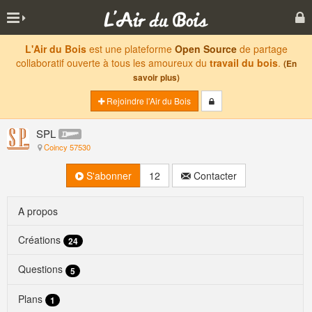
L'Air du Bois
est une plateforme
Open Source
de partage
collaboratif ouverte à tous les amoureux du
travail du bois
.
(En
savoir plus)
Rejoindre l'Air du Bois
SPL
Coincy 57530
S'abonner
12
Contacter
A propos
Créations
24
Questions
5
Plans
1