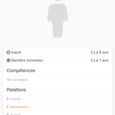
Inscrit
il y a 8 ans
Dernière connexion
il y a 7 ans
Compétences
Non renseigné
Relations
0
collectif
1
abonnement
0
abonné