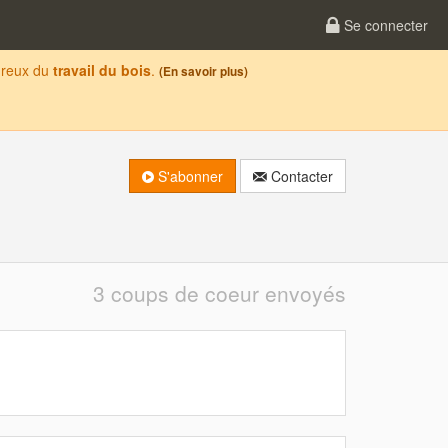
Se connecter
oureux du
travail du bois
.
(En savoir plus)
S'abonner
Contacter
3 coups de coeur envoyés