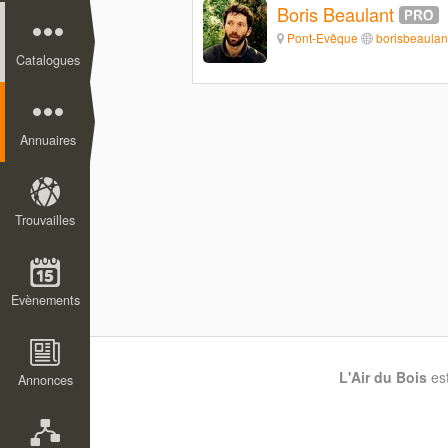
Boris Beaulant
Pont-Evêque
borisbeaulan
Catalogues
Annuaires
Trouvailles
Evènements
L'Air du Bois
es
Annonces