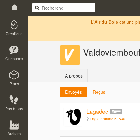
L'Air du Bois
est une p
Créations
Valdoviembou
Questions
A propos
Plans
Envoyés
Reçus
Pas à pas
Lagadec
Englefontaine 59530
Ateliers