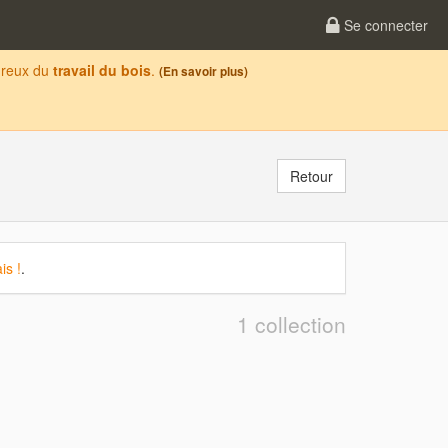
Se connecter
oureux du
travail du bois
.
(En savoir plus)
Retour
is !
.
1 collection