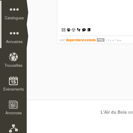
Catalogues
par
dependancesbois
il y a 7 ans
Annuaires
Trouvailles
Evènements
L'Air du Bois
es
Annonces