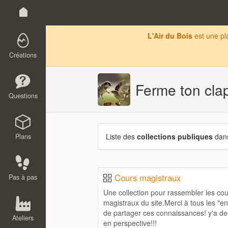
L'Air du Bois
est une p
Créations
Ferme ton clap
Questions
Liste des
collections publiques
dans
Plans
Cours magistraux
Pas à pas
Une collection pour rassembler les co
magistraux du site.Merci à tous les "e
de partager ces connaissances! y'a de 
Ateliers
en perspective!!!