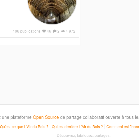
106 publications
46
2
4 972
t une plateforme
Open Source
de partage collaboratif ouverte à tous 
Qu'est-ce que L'Air du Bois ?
Qui est derrière L'Air du Bois ?
Comment est financ
Découvrez, fabriquez, partagez.