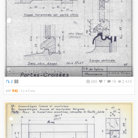
Croisées à la Française 37/61
2
260
7
19
2 410
par
kaj
il y a 5 ans