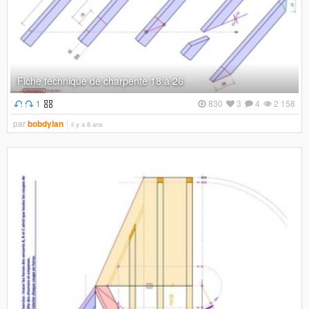
Fiche technique de charpente 18 à 26
1
830
3
4
2 158
par
bobdylan
il y a 8 ans