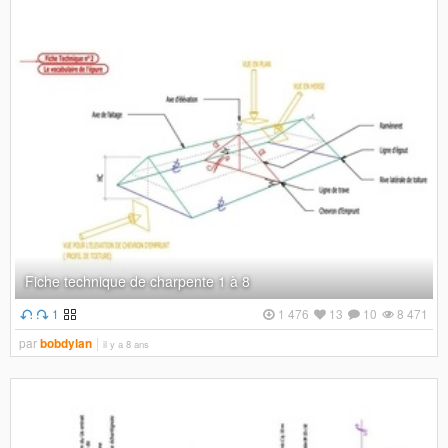
Fiche technique de charpente 1 à 8
1
1 476
13
10
8 471
par
bobdylan
il y a 8 ans