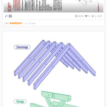
Corrigé fiches techniques 9 à 17
809
6
2 433
par
bobdylan
il y a 8 ans