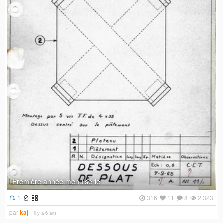
Première année menuiserie
1
316
11
8
2 323
par
kaj
il y a 6 ans