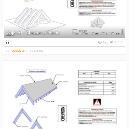
Sujet A1 - Chevron et Panne
428
1 117
par
bobdylan
il y a 8 ans