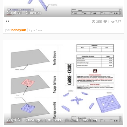
Sujet A1 - Chevron
355
1
787
par
bobdylan
il y a 8 ans
Sujet A1 - Ouvrages à mi-bois : plusieurs modèles