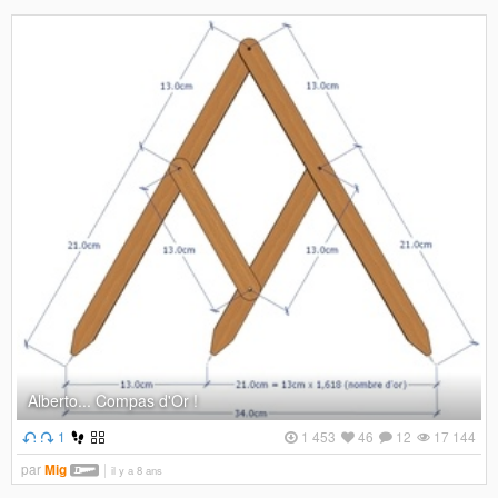
Alberto... Compas d'Or !
1
1 453
46
12
17 144
par
Mig
il y a 8 ans