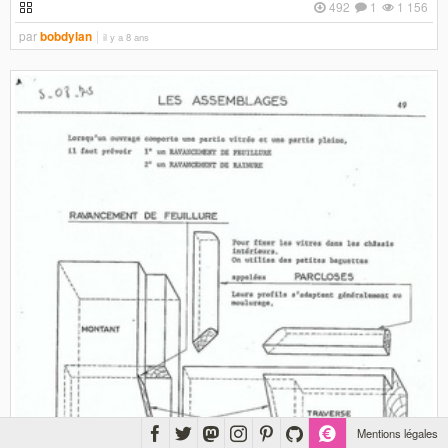
492
1
1 156
par
bobdylan
il y a 8 ans
Mentions légales