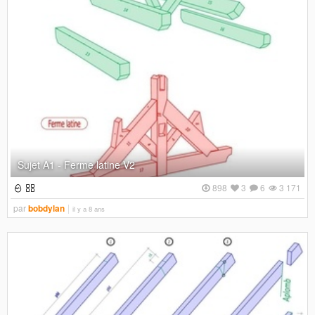
Sujet A1 - Ferme latine V2
898
3
6
3 171
par
bobdylan
il y a 8 ans