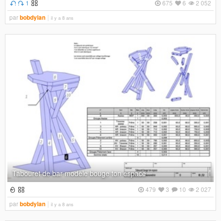
1
675
6
2 052
par
bobdylan
il y a 8 ans
Tabouret de bar modèle bouge ton espace
479
3
10
2 027
par
bobdylan
il y a 8 ans