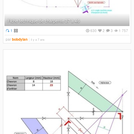
Fiche technique de charpente 37 à 46
1
630
2
3
1 757
par
bobdylan
il y a 7 ans