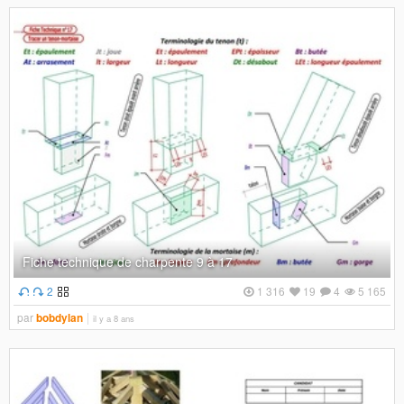
Fiche technique de charpente 9 à 17
2
1 316
19
4
5 165
par
bobdylan
il y a 8 ans