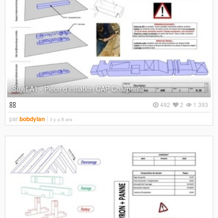
Sujet A1 - Pièce d'initiation CAP Charpente
492
2
1 393
par
bobdylan
il y a 8 ans