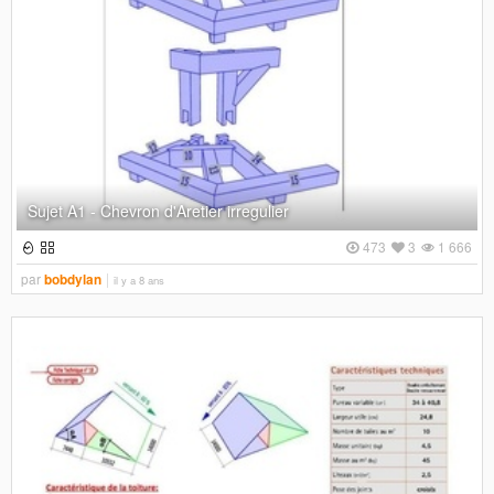
Sujet A1 - Chevron d'Aretier irregulier
473
3
1 666
par
bobdylan
il y a 8 ans