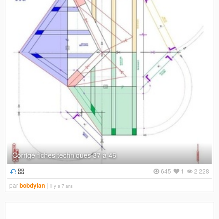
Corrigé fiches techniques 37 à 46
645
1
2 228
par
bobdylan
il y a 7 ans