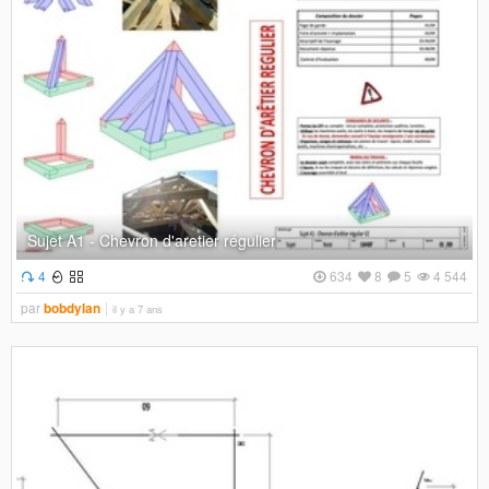
Sujet A1 - Chevron d'aretier régulier
4
634
8
5
4 544
par
bobdylan
il y a 7 ans