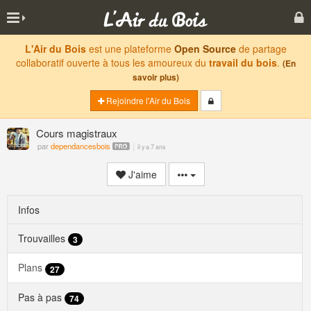
L'Air du Bois
est une plateforme
Open Source
de partage
collaboratif ouverte à tous les amoureux du
travail du bois
.
(En
savoir plus)
Rejoindre l'Air du Bois
Cours magistraux
par
dependancesbois
il y a 7 ans
J'aime
Infos
Trouvailles
3
Plans
27
Pas à pas
74