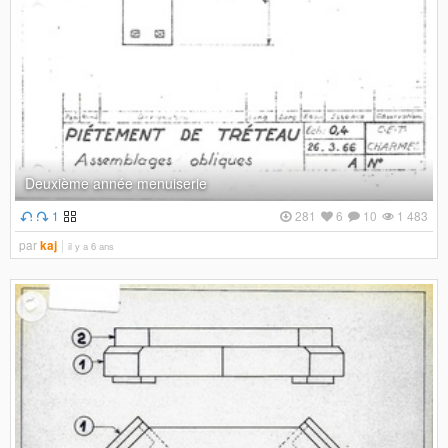
Deuxième année menuiserie
1
281
6
10
1 483
par
kaj
il y a 6 ans