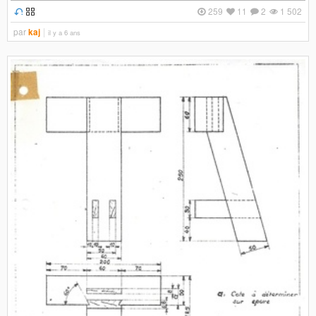
259
11
2
1 502
par
kaj
il y a 6 ans