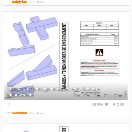
par
bobdylan
il y a 8 ans
Sujet A1 - Assemblage mi-bois et Tenon Mortaise
Embrèvement
604
1
2 001
par
bobdylan
il y a 8 ans