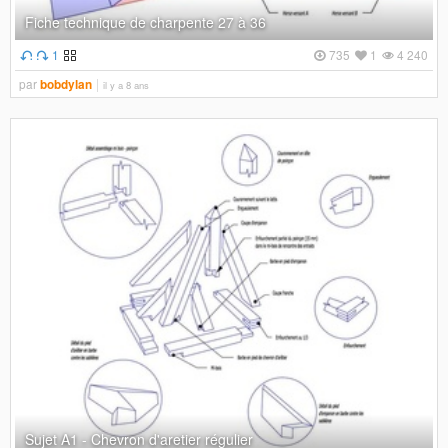
Fiche technique de charpente 27 à 36
1
735
1
4 240
par
bobdylan
il y a 8 ans
Sujet A1 - Chevron d'aretier régulier