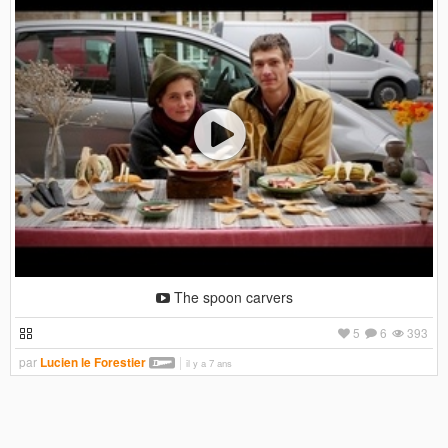
The spoon carvers
5
6
393
par
Lucien le Forestier
il y a 7 ans