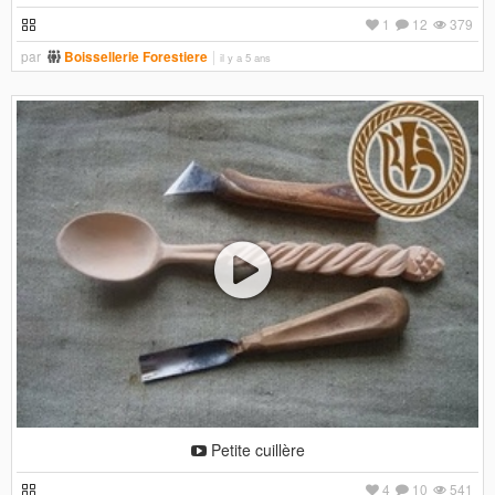
1
12
379
par
Boissellerie Forestiere
il y a 5 ans
Petite cuillère
4
10
541