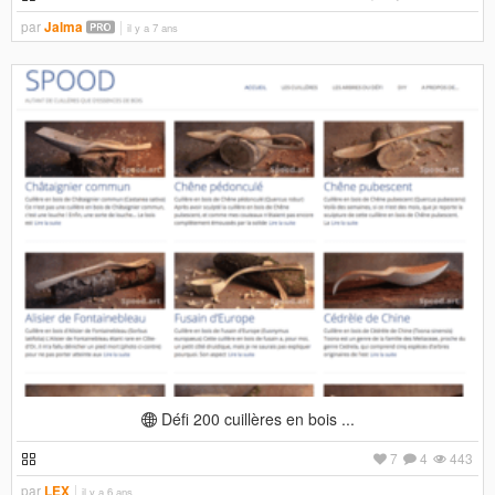
par
Jalma
il y a 7 ans
Défi 200 cuillères en bois ...
7
4
443
par
LEX
il y a 6 ans