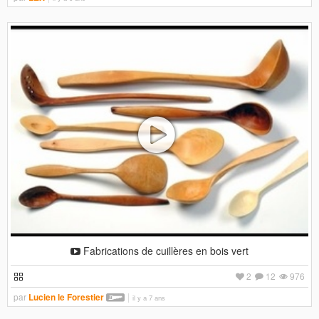
Fabrications de cuillères en bois vert
2
12
976
par
Lucien le Forestier
il y a 7 ans