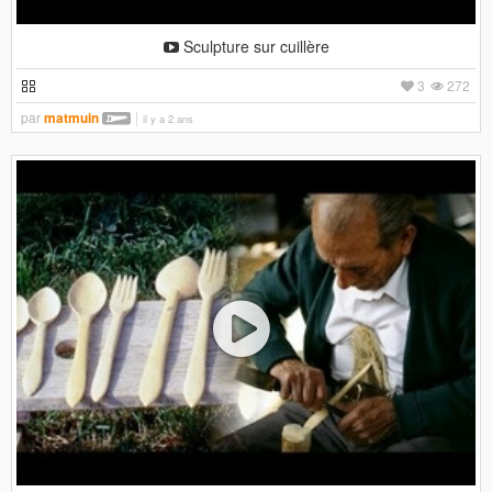
Sculpture sur cuillère
3
272
par
matmuin
il y a 2 ans