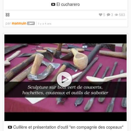
El cucharero
5
3
583
par
matmuin
il y a 4 ans
Cuillère et présentation d'outil "en compagnie des copeaux"