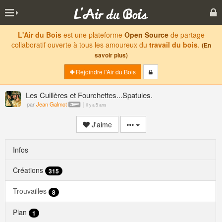
L'Air du Bois
est une plateforme
Open Source
de partage
collaboratif ouverte à tous les amoureux du
travail du bois
.
(En
savoir plus)
Rejoindre l'Air du Bois
Les Cuillères et Fourchettes...Spatules.
par
Jean Galmot
il y a 5 ans
J'aime
Infos
Créations
315
Trouvailles
8
Plan
1