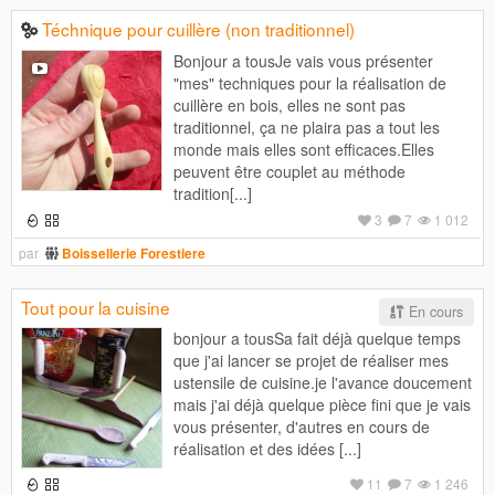
Téchnique pour cuillère (non traditionnel)
Bonjour a tousJe vais vous présenter
"mes" techniques pour la réalisation de
cuillère en bois, elles ne sont pas
traditionnel, ça ne plaira pas a tout les
monde mais elles sont efficaces.Elles
peuvent être couplet au méthode
tradition[...]
3
7
1 012
par
Boissellerie Forestiere
Tout pour la cuisine
En cours
bonjour a tousSa fait déjà quelque temps
que j'ai lancer se projet de réaliser mes
ustensile de cuisine.je l'avance doucement
mais j'ai déjà quelque pièce fini que je vais
vous présenter, d'autres en cours de
réalisation et des idées [...]
11
7
1 246