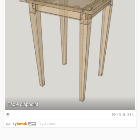
Table d'appoint
76
313
par
xyloweb
il y a 2 mois