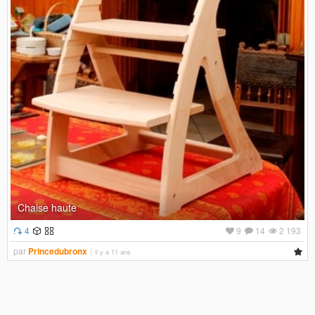
Chaise haute
4
9
14
2 193
par
Princedubronx
il y a 11 ans