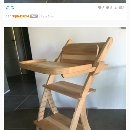
1
5
8
452
par
riquet18x4
il y a 5 ans