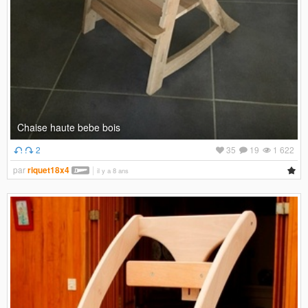
Chaise haute bebe bois
2
35
19
1 622
par
riquet18x4
il y a 8 ans