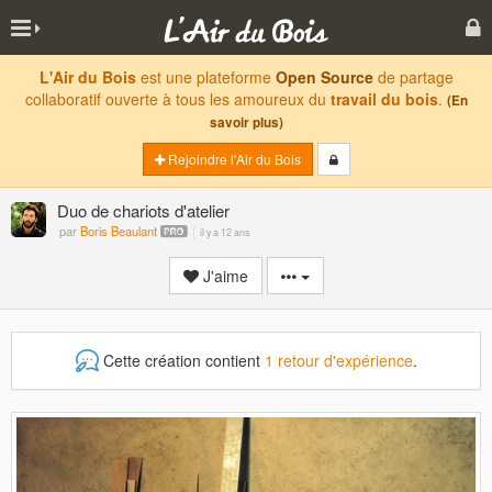
L'Air du Bois
est une plateforme
Open Source
de partage
collaboratif ouverte à tous les amoureux du
travail du bois
.
(En
savoir plus)
Rejoindre l'Air du Bois
Duo de chariots d'atelier
par
Boris Beaulant
il y a 12 ans
J'aime
Cette création contient
1 retour d'expérience
.