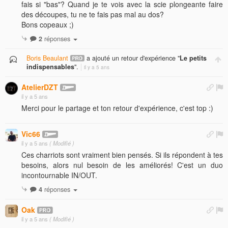
fais si "bas"? Quand je te vois avec la scie plongeante faire
des découpes, tu ne te fais pas mal au dos?
Bons copeaux ;)
2
réponses
Boris Beaulant
a ajouté un retour d'expérience "
Le petits
indispensables
".
il y a 5 ans
AtelierDZT
il y a 5 ans
Merci pour le partage et ton retour d'expérience, c'est top :)
Vic66
il y a 5 ans
( Modifié )
Ces charriots sont vraiment bien pensés. Si ils répondent à tes
besoins, alors nul besoin de les améliorés! C'est un duo
incontournable IN/OUT.
4
réponses
Oak
il y a 5 ans
( Modifié )