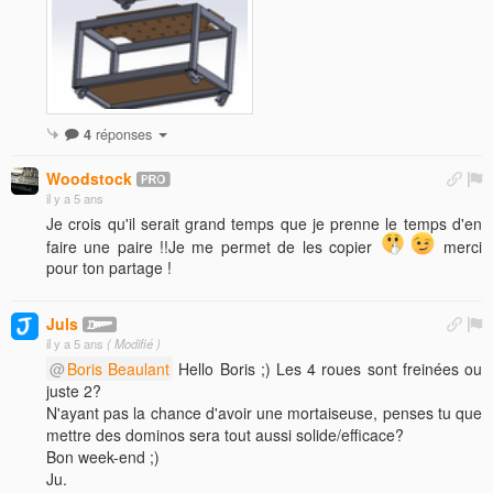
4
réponses
Woodstock
il y a 5 ans
Je crois qu'il serait grand temps que je prenne le temps d'en
faire une paire !!Je me permet de les copier
merci
pour ton partage !
Juls
il y a 5 ans
( Modifié )
Boris Beaulant
Hello Boris ;) Les 4 roues sont freinées ou
juste 2?
N'ayant pas la chance d'avoir une mortaiseuse, penses tu que
mettre des dominos sera tout aussi solide/efficace?
Bon week-end ;)
Ju.