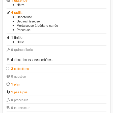
1
essence
Hêtre
4
outils
Raboteuse
Dégauchisseuse
Mortaiseuse à bédane carrée
Ponceuse
1
finition
Huile
0
quincaillerie
Publications associées
2
collections
0
question
1
plan
1
pas à pas
0
processus
0
fournisseur