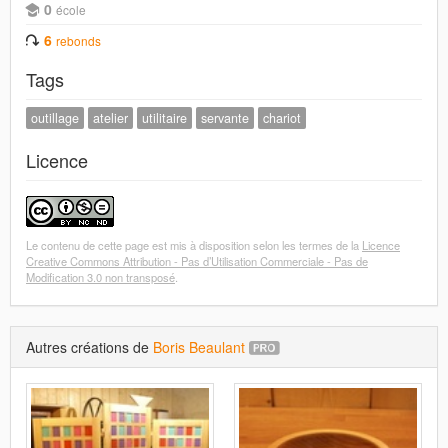
0
école
6
rebonds
Tags
outillage
atelier
utilitaire
servante
chariot
Licence
Le contenu de cette page est mis à disposition selon les termes de la
Licence
Creative Commons Attribution - Pas d’Utilisation Commerciale - Pas de
Modification 3.0 non transposé
.
Autres créations de
Boris Beaulant