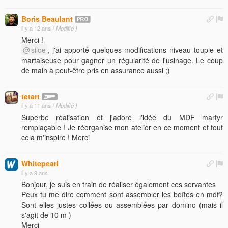
Boris Beaulant
il y a 12 ans
( Modifié )
Merci !
siloe
, j'ai apporté quelques modifications niveau toupie et
martaiseuse pour gagner un régularité de l'usinage. Le coup
de main à peut-être pris en assurance aussi ;)
tetart
il y a 11 ans
( Modifié )
Superbe réalisation et j'adore l'idée du MDF martyr
remplaçable ! Je réorganise mon atelier en ce moment et tout
cela m'inspire ! Merci
Whitepearl
il y a 9 ans
Bonjour, je suis en train de réaliser également ces servantes
Peux tu me dire comment sont assembler les boîtes en mdf?
Sont elles justes collées ou assemblées par domino (mais il
s'agit de 10 m )
Merci