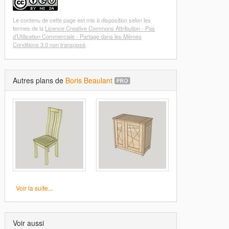
Le contenu de cette page est mis à disposition selon les
termes de la
Licence Creative Commons Attribution - Pas
d’Utilisation Commerciale - Partage dans les Mêmes
Conditions 3.0 non transposé
.
Autres plans de
Boris Beaulant
Voir la suite...
Voir aussi