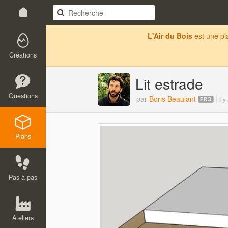
L'Air du Bois
est une p
Créations
Lit estrade
Questions
par
Boris Beaulant
il 
Plans
Pas à pas
Ateliers