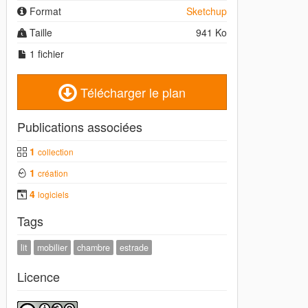
Format
Sketchup
Taille
941 Ko
1 fichier
Télécharger le plan
Publications associées
1
collection
1
création
4
logiciels
Tags
lit
mobilier
chambre
estrade
Licence