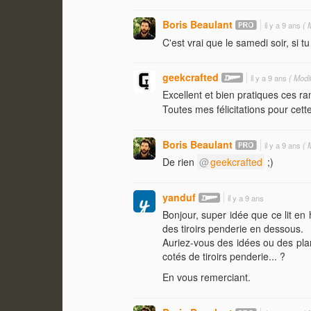
Boris Beaulant
il y a 9 ans
( M
C'est vrai que le samedi soir, si 
geekcrafted
il y a 9 ans
( Modif
Excellent et bien pratiques ces ra
Toutes mes félicitations pour cett
Boris Beaulant
il y a 9 ans
( M
De rien
geekcrafted
;)
yanduf
il y a 9 ans
Bonjour, super idée que ce lit en 
des tiroirs penderie en dessous.
Auriez-vous des idées ou des pla
cotés de tiroirs penderie... ?
En vous remerciant.