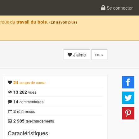
Se connecter
oureux du
travail du bois
.
(En savoir plus)
J'aime
24
coups de coeur
13 282
vues
14
commentaires
2
références
2 985
téléchargements
Caractéristiques