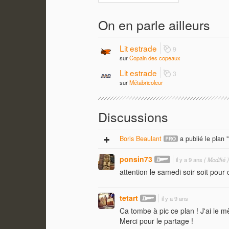
On en parle ailleurs
Lit estrade
9
sur
Copain des copeaux
Lit estrade
3
sur
Métabricoleur
Discussions
Boris Beaulant
a publié le plan "
ponsin73
il y a 9 ans
( Modifié )
attention le samedi soir soit pour c
tetart
il y a 9 ans
Ca tombe à pic ce plan ! J'ai le 
Merci pour le partage !