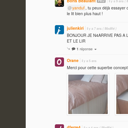
Boris Beaulant
il y a 9 ans
( M
yanduf
, tu peux déjà essayer 
le lit bien plus haut !
julienkiri
il y a 7 ans
( Modifié )
BONJOUR JE N4ARRIVE PAS A
ET LE LIR
1
réponse
Orane
il y a 5 ans
Merci pour cette superbe concepti
dferre4
il y a 4 ans
( Modifié )