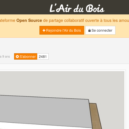
lateforme
Open Source
de partage collaboratif ouverte à tous les am
Rejoindre l'Air du Bois
Se connecter
y a 9 ans
S'abonner
2481