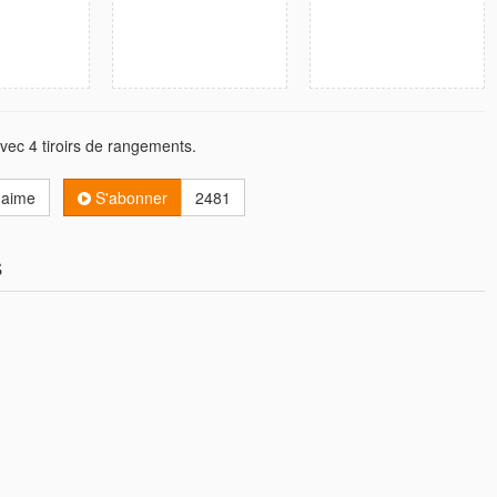
avec 4 tiroirs de rangements.
'aime
S'abonner
2481
s