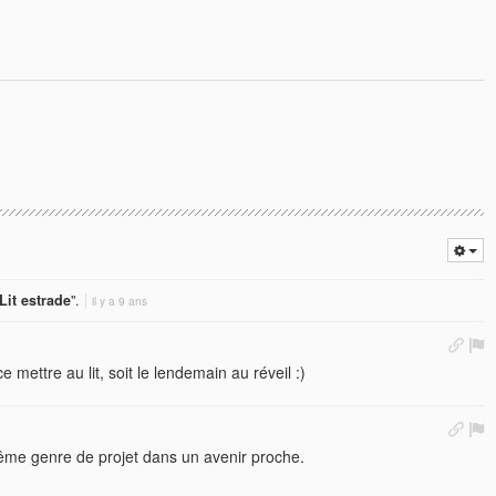
Lit estrade
".
il y a 9 ans
e mettre au lit, soit le lendemain au réveil :)
même genre de projet dans un avenir proche.