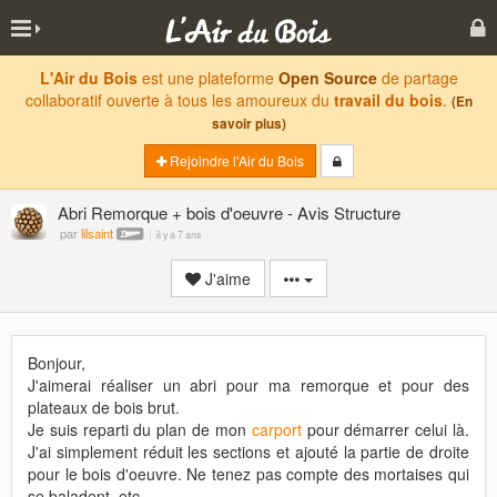
L'Air du Bois
est une plateforme
Open Source
de partage
collaboratif ouverte à tous les amoureux du
travail du bois
.
(En
savoir plus)
Rejoindre l'Air du Bois
Abri Remorque + bois d'oeuvre - Avis Structure
par
lilsaint
il y a 7 ans
J'aime
Bonjour,
J'aimerai réaliser un abri pour ma remorque et pour des
plateaux de bois brut.
Je suis reparti du plan de mon
carport
pour démarrer celui là.
J'ai simplement réduit les sections et ajouté la partie de droite
pour le bois d'oeuvre. Ne tenez pas compte des mortaises qui
se baladent, etc.