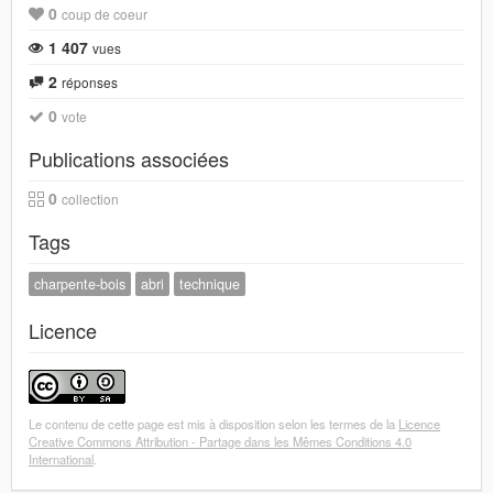
0
coup de coeur
1 407
vues
2
réponses
0
vote
Publications associées
0
collection
Tags
charpente-bois
abri
technique
Licence
Le contenu de cette page est mis à disposition selon les termes de la
Licence
Creative Commons Attribution - Partage dans les Mêmes Conditions 4.0
International
.