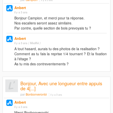
il y a 3 ans
Anbert
il y a 3 ans
Bonjour Campion, et merci pour ta réponse.
Nos escaliers seront assez similaire.
Par contre, quelle section de bois prevoyais tu ?
Anbert
il y a 3 ans
( Modifié )
A tout hasard, aurais tu des photos de la realisation ?
Comment as tu fais la reprise 1/4 tournant ? Et la fixation
à l'étage ?
As tu mis des contreventements ?
Bonjour, Avec une longueur entre appuis
de 4[...]
par
Bonbonveronbi
il y a 3 ans
Anbert
il y a 3 ans
Merci Bonbonveronbi.