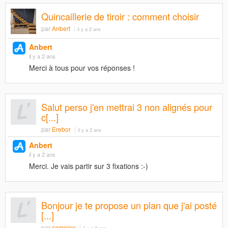
Quincaillerie de tiroir : comment choisir
par
Anbert
il y a 2 ans
Anbert
il y a 2 ans
Merci à tous pour vos réponses !
Salut perso j'en mettrai 3 non alignés pour
c[...]
par
Erebor
il y a 2 ans
Anbert
il y a 2 ans
Merci. Je vais partir sur 3 fixations :-)
Bonjour je te propose un plan que j'ai posté
[...]
par
campion