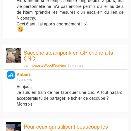
Alors même si le temps semble long depuis 2 jours, ma
vie personnelle ne m'a pas encore permis d'aller au delà
de l'item "prendre les mesures d'un escalier" du lien de
Niconathy.
Ceci étant, j'ai appris énormément ! :-)
Sacoche steampunk en CP chêne à la
CNC
par
TipausteWoodWorking
il y a 7 ans
Anbert
il y a 5 ans
Bonjour,
Je suis en train de me fabriquer une cnc. A tout hasard,
accepterais tu de partager le fichier de découpe ?
Merci :-)
Pour ceux qui utilisent beaucoup les