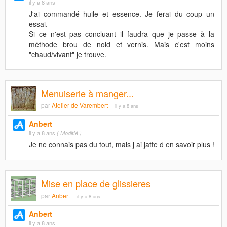
il y a 8 ans
J'ai commandé huile et essence. Je ferai du coup un
essai.
Si ce n'est pas concluant il faudra que je passe à la
méthode brou de noid et vernis. Mais c'est moins
"chaud/vivant" je trouve.
Menuiserie à manger...
par
Atelier de Varembert
il y a 8 ans
Anbert
il y a 8 ans
( Modifié )
Je ne connais pas du tout, mais j ai jatte d en savoir plus !
Mise en place de glissieres
par
Anbert
il y a 8 ans
Anbert
il y a 8 ans