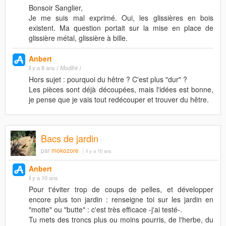
Bonsoir Sanglier,
Je me suis mal exprimé. Oui, les glissières en bois
existent. Ma question portait sur la mise en place de
glissière métal, glissière à bille.
Anbert
il y a 8 ans
( Modifié )
Hors sujet : pourquoi du hêtre ? C'est plus "dur" ?
Les pièces sont déjà découpées, mais l'idées est bonne,
je pense que je vais tout redécouper et trouver du hêtre.
Bacs de jardin
par
mokozore
il y a 10 ans
Anbert
il y a 10 ans
Pour t'éviter trop de coups de pelles, et développer
encore plus ton jardin : renseigne toi sur les jardin en
"motte" ou "butte" : c'est très efficace -j'ai testé-.
Tu mets des troncs plus ou moins pourris, de l'herbe, du