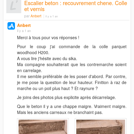
Escalier beton : recouvrement chene. Colle
et vernis
par
Anbert
il y a 1 an
Anbert
il y a 1 an
Merci à tous pour vos réponses !
Pour le coup j'ai commande de la colle parquet
woodhood H200.
A vous lire j'hésite avec du sika.
Ma compagne souhaiterait que les contremarche soient
en carrelage.
Il me semble préférable de les poser d'abord. Par contre,
je me pose la question de leur hauteur. Finition à raz de
marche ou un poil plus haut ? Et raynure ?
Je joins des photos plus explicite après décarrelage.
Que le beton il y a une chappe maigre. Vraiment maigre.
Mais les anciens carreaux ne branchaint pas.