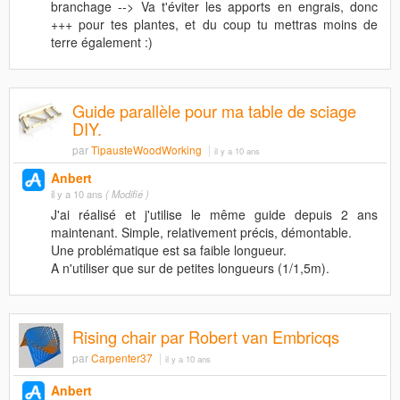
branchage --> Va t'éviter les apports en engrais, donc
+++ pour tes plantes, et du coup tu mettras moins de
terre également :)
Guide parallèle pour ma table de sciage
DIY.
par
TipausteWoodWorking
il y a 10 ans
Anbert
il y a 10 ans
( Modifié )
J'ai réalisé et j'utilise le même guide depuis 2 ans
maintenant. Simple, relativement précis, démontable.
Une problématique est sa faible longueur.
A n'utiliser que sur de petites longueurs (1/1,5m).
Rising chair par Robert van Embricqs
par
Carpenter37
il y a 10 ans
Anbert