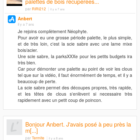
palettes de bois récupérées...
par
RIRI212
il y a 7 ans
Anbert
il y a 7 ans
Je rejoins complètement Néophyte.
Pour avoir eu une grosse période palette, le plus simple,
et de très loin, c'est la scie sabre avec une lame mixe
bois/acier.
Une scie sabre, la parksXXXe pour les petits budgets ira
très bien.
Car pour démonter une palette au point de voir les clous
tel que sur la vidéo, il faut énormément de temps, et il y a
beaucoup de perte.
La scie sabre permet des découpes propres, très rapide,
et les têtes de clous s'enlèvent si necessaire très
rapidement avec un petit coup de poincon.
Bonjour Anbert. J'avais posé à peu près la
m[...]
par
Termite
il y a 8 ans