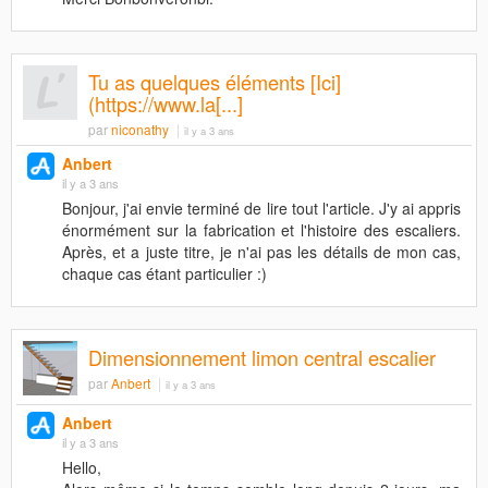
Tu as quelques éléments [Ici]
(https://www.la[...]
par
niconathy
il y a 3 ans
Anbert
il y a 3 ans
Bonjour, j'ai envie terminé de lire tout l'article. J'y ai appris
énormément sur la fabrication et l'histoire des escaliers.
Après, et a juste titre, je n'ai pas les détails de mon cas,
chaque cas étant particulier :)
Dimensionnement limon central escalier
par
Anbert
il y a 3 ans
Anbert
il y a 3 ans
Hello,