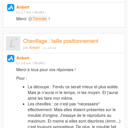
Anbert
il y a 7 ans
( Modifié )
Merci
Termite
!
Chevillage : taille positionnement
par
Anbert
il y a 8 ans
Anbert
il y a 8 ans
( Modifié )
Merci à tous pour vos réponses !
Pour :
La découpe : Fendu ce serait mieux et plus solide.
Mais je n'aurai ni le temps, ni les moyen. Et j'aurai
aimé les faire moi même.
Les chevilles : ce n'est pas "nécessaire"
effectivement. Mais elles étaient présentes sur le
meuble d'origine. J'essaye de le reproduire au
maximum. Et meme si elles sont discrères (4mm...)
c'est toujours sympatique. De plus, le meuble fait