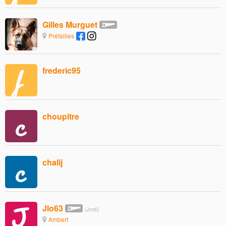
Gilles Murguet
Préfailles
frederic95
choupitre
chalij
Jlo63
(Jordi)
Ambert