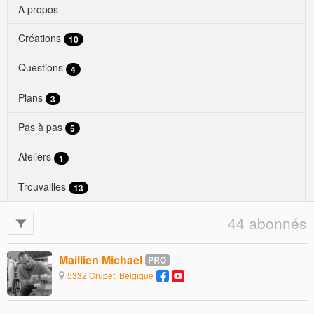
A propos
Créations
10
Questions
4
Plans
3
Pas à pas
5
Ateliers
1
Trouvailles
13
44 abonnés
Maillien Michael
5332 Crupet, Belgique