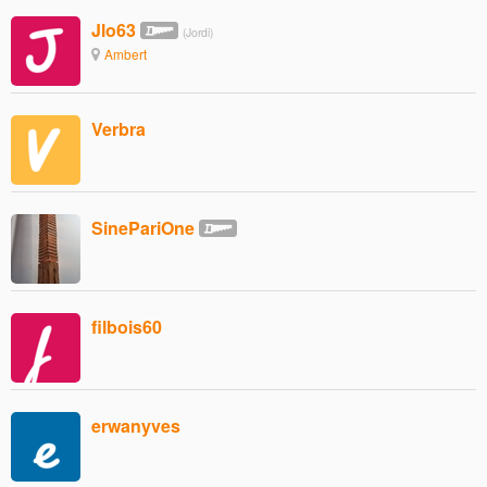
Jlo63
(Jordi)
Ambert
Verbra
SinePariOne
filbois60
erwanyves