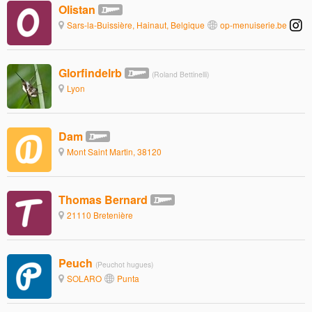
Olistan
Sars-la-Buissière, Hainaut, Belgique
op-menuiserie.be
Glorfindelrb
(Roland Bettinelli)
Lyon
Dam
Mont Saint Martin, 38120
Thomas Bernard
21110 Bretenière
Peuch
(Peuchot hugues)
SOLARO
Punta