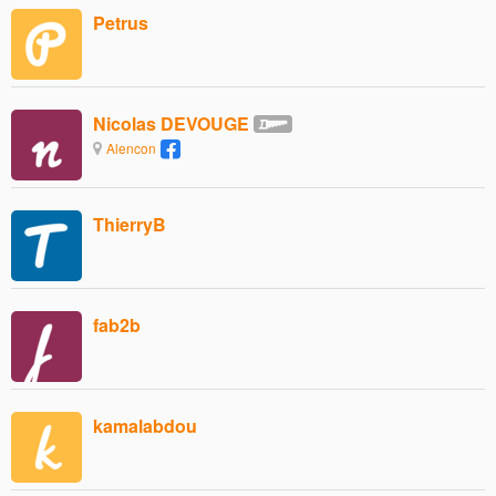
Petrus
Nicolas DEVOUGE
Alencon
ThierryB
fab2b
kamalabdou