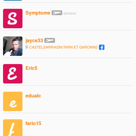
Symptome
(Antoine)
jayce33
CASTELSARRASIN/TARN ET GARONNE
Eric5
edualc
fario15