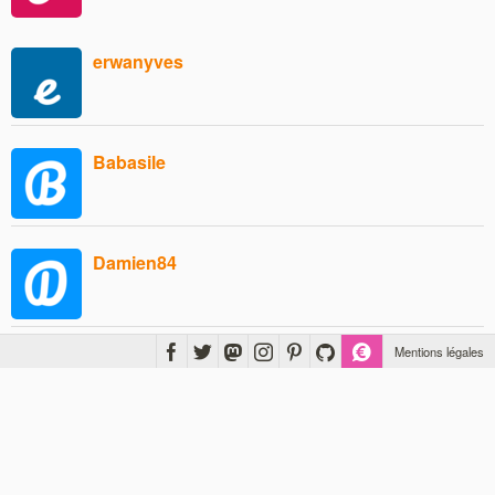
erwanyves
Babasile
Damien84
Mentions légales
Chris76
francoiselavio