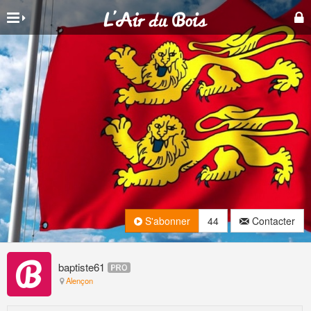
S'abonner
44
Contacter
baptiste61
Alençon