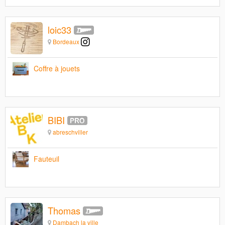
loic33
Bordeaux
Coffre à jouets
BIBI
abreschviller
Fauteuil
Thomas
Dambach la ville