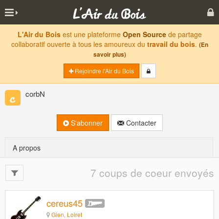
L'Air du Bois
est une plateforme
Open Source
de partage
collaboratif ouverte à tous les amoureux du
travail du bois
.
(En
savoir plus)
Rejoindre l'Air du Bois
corbN
S'abonner
Contacter
A propos
7 coups de coeur envoyés
cereus45
Gien, Loiret