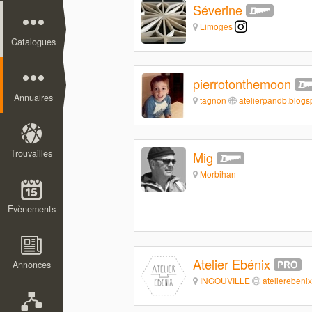
Séverine
Limoges
Catalogues
pierrotonthemoon
Annuaires
tagnon
atelierpandb.blogsp
Trouvailles
Mig
Morbihan
Evènements
Atelier Ebénix
Annonces
INGOUVILLE
atelierebenix.