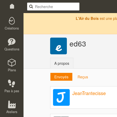
L'Air du Bois
est une p
Créations
ed63
Questions
A propos
Plans
Envoyés
Reçus
Pas à pas
JeanTrantecisse
Ateliers