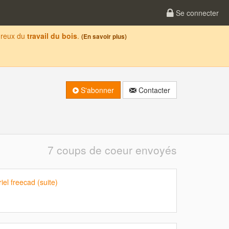
Se connecter
oureux du
travail du bois
.
(En savoir plus)
S'abonner
Contacter
7 coups de coeur envoyés
iel freecad (suite)