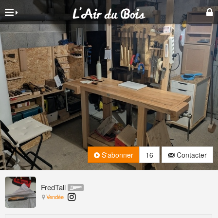
S'abonner
16
Contacter
FredTall
Vendée