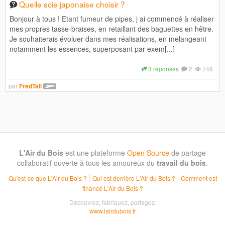
Quelle scie japonaise choisir ?
Bonjour à tous ! Etant fumeur de pipes, j ai commencé à réaliser
mes propres tasse-braises, en retaillant des baguettes en hêtre.
Je souhaiterais évoluer dans mes réalisations, en melangeant
notamment les essences, superposant par exem[...]
3 réponses
2
748
par
FredTall
L'Air du Bois
est une plateforme
Open Source
de partage
collaboratif ouverte à tous les amoureux du
travail du bois
.
Qu'est-ce que L'Air du Bois ?
Qui est derrière L'Air du Bois ?
Comment est
financé L'Air du Bois ?
Découvrez, fabriquez, partagez.
www.lairdubois.fr