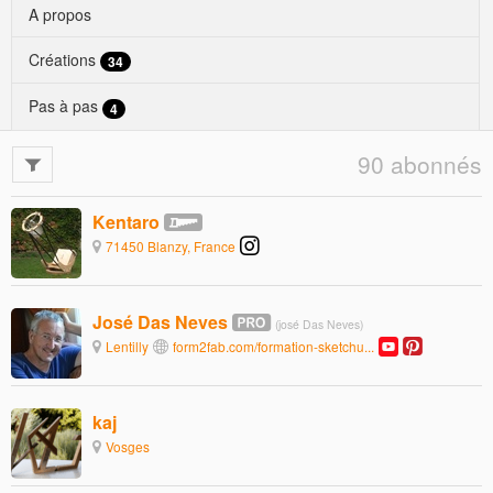
A propos
Créations
34
Pas à pas
4
90 abonnés
Kentaro
71450 Blanzy, France
José Das Neves
(josé Das Neves)
Lentilly
form2fab.com/formation-sketchu...
kaj
Vosges