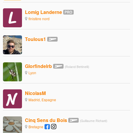
Lomig Landerne
finistère nord
Toulous1
Glorfindelrb
(Roland Bettinelli)
Lyon
NicolasM
Madrid, Espagne
Cinq Sens du Bois
(Guillaume Richard)
Bretagne