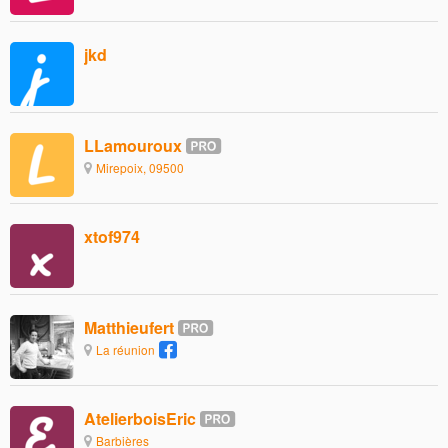
jkd
LLamouroux
Mirepoix, 09500
xtof974
Matthieufert
La réunion
AtelierboisEric
Barbières