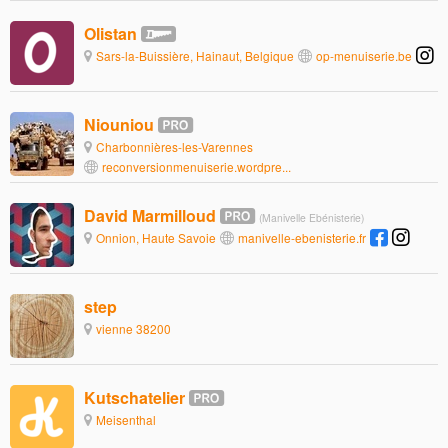
Olistan
Sars-la-Buissière, Hainaut, Belgique
op-menuiserie.be
Niouniou
Charbonnières-les-Varennes
reconversionmenuiserie.wordpre...
David Marmilloud
(Manivelle Ebénisterie)
Onnion, Haute Savoie
manivelle-ebenisterie.fr
step
vienne 38200
Kutschatelier
Meisenthal