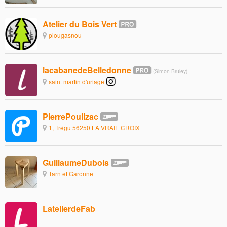
Atelier du Bois Vert
plougasnou
lacabanedeBelledonne
(Simon Bruley)
saint martin d'uriage
PierrePoulizac
1, Trégu 56250 LA VRAIE CROIX
GuillaumeDubois
Tarn et Garonne
LatelierdeFab