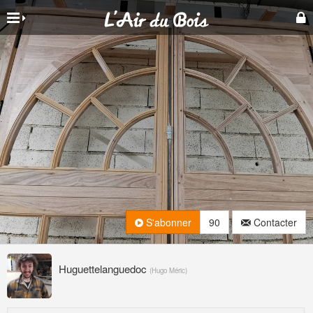
S'abonner
90
Contacter
Huguettelanguedoc
(
Hugo Méric
)