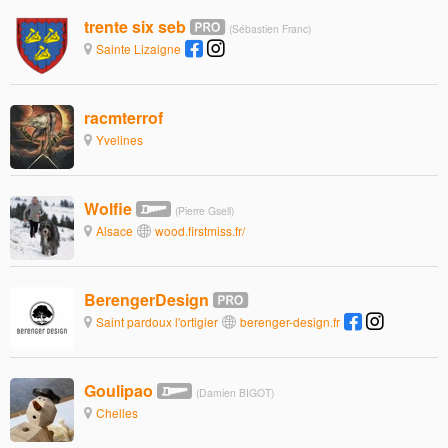
trente six seb
(Sébastien Franc)
Sainte Lizaigne
racmterrof
Yvelines
Wolfie
(Pierre Gsell)
Alsace
wood.firstmiss.fr/
BerengerDesign
Saint pardoux l'ortigier
berenger-design.fr
Goulipao
(Damien BIGOT)
Chelles