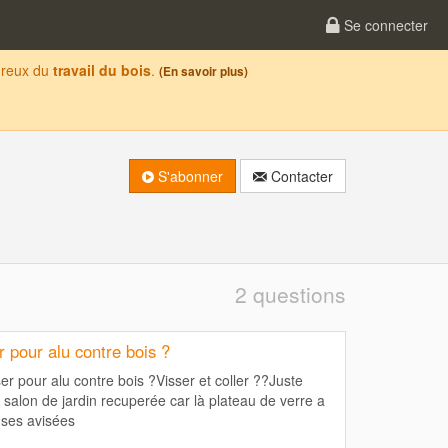
Se connecter
oureux du
travail du bois
.
(En savoir plus)
S'abonner
Contacter
2 questions
er pour alu contre bois ?
ser pour alu contre bois ?Visser et coller ??Juste
e salon de jardin recuperée car là plateau de verre a
ses avisées