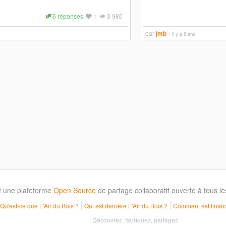
6 réponses
1
3 980
par
jmb
il y a 8 ans
t une plateforme
Open Source
de partage collaboratif ouverte à tous 
Qu'est-ce que L'Air du Bois ?
Qui est derrière L'Air du Bois ?
Comment est financ
Découvrez, fabriquez, partagez.