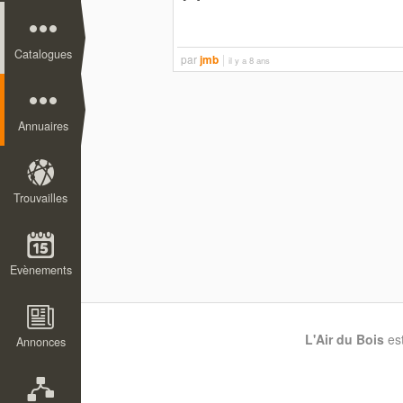
Catalogues
par
jmb
il y a 8 ans
Annuaires
Trouvailles
Evènements
L'Air du Bois
es
Annonces