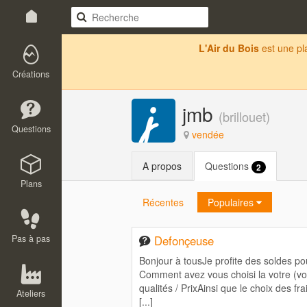
L'Air du Bois
est une p
Créations
jmb
(
brillouet
)
Questions
vendée
A propos
Questions
2
Plans
Récentes
Populaires
Pas à pas
Defonçeuse
Bonjour à tousJe profite des soldes p
Comment avez vous choisi la votre (votr
qualités / PrixAinsi que le choix des f
Ateliers
[...]