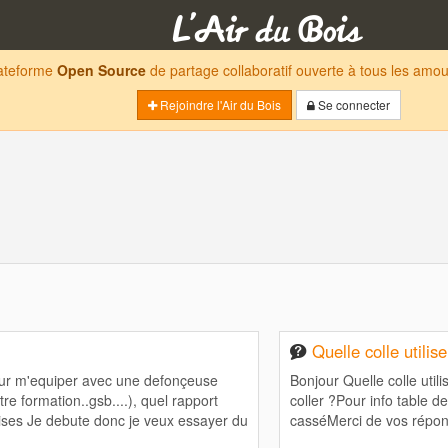
lateforme
Open Source
de partage collaboratif ouverte à tous les am
Rejoindre l'Air du Bois
Se connecter
Quelle colle utilis
our m'equiper avec une defonçeuse
Bonjour Quelle colle utili
e formation..gsb....), quel rapport
coller ?Pour info table d
raises Je debute donc je veux essayer du
casséMerci de vos répon