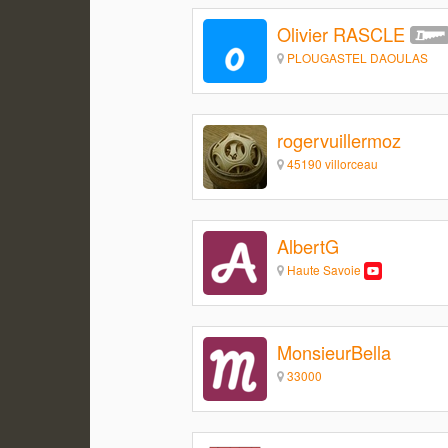
Olivier RASCLE
PLOUGASTEL DAOULAS
rogervuillermoz
45190 villorceau
AlbertG
Haute Savoie
MonsieurBella
33000