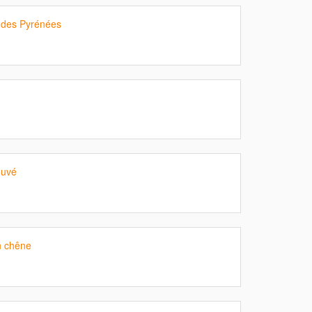
r des Pyrénées
ouvé
en chêne