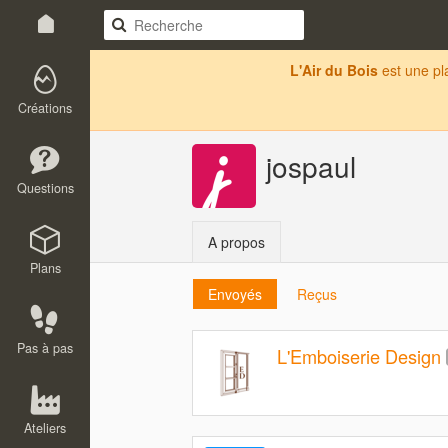
L'Air du Bois
est une p
Créations
jospaul
Questions
A propos
Plans
Envoyés
Reçus
Pas à pas
L'Emboiserie Design
Ateliers