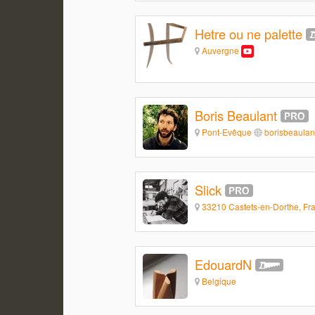
Hetre ou ne palette
Auvergne
Boris Beaulant
Pont-Evêque
borisbeaulan
Slick
33210 Castets-en-Dorthe, Fr
EdouardN
Belgique