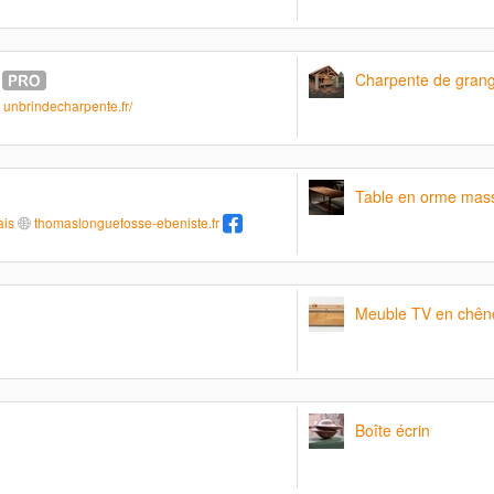
Charpente de grang
unbrindecharpente.fr/
Table en orme mass
ais
thomaslonguefosse-ebeniste.fr
Meuble TV en chên
Boîte écrin