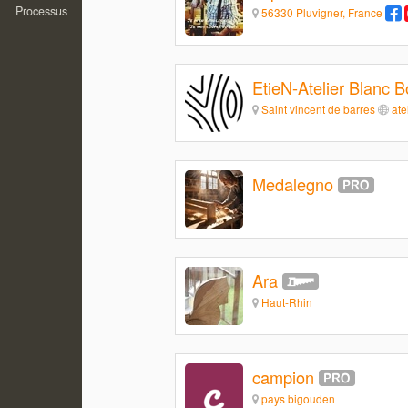
Processus
56330 Pluvigner, France
EtieN-Atelier Blanc B
Saint vincent de barres
ate
Medalegno
Ara
Haut-Rhin
campion
pays bigouden