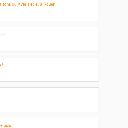
isons du XVIe siècle, à Rouen
noir
 !
e bois.