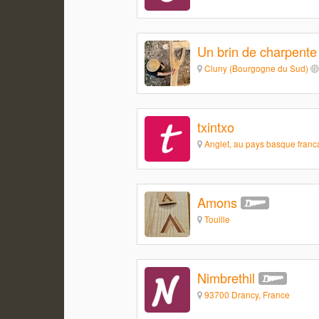
Un brin de charpente
Cluny (Bourgogne du Sud)
txintxo
Anglet, au pays basque franc
Amons
Touille
Nimbrethil
93700 Drancy, France