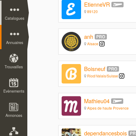
EtienneVR
89120
Catalogues
anh
Annuaires
Alsace
Trouvailles
Boisneuf
Riod/Valais/Suisse
Evènements
Mathieu04
Alpes de haute Provence
Annonces
dependancesbois