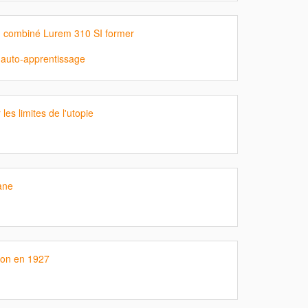
n combiné Lurem 310 SI former
d'auto-apprentissage
les limites de l'utopie
ane
ron en 1927