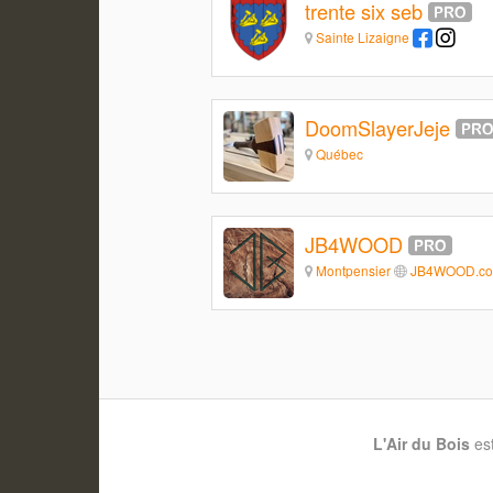
trente six seb
Sainte Lizaigne
DoomSlayerJeje
Québec
JB4WOOD
Montpensier
JB4WOOD.c
L'Air du Bois
es