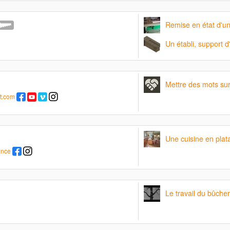
Remise en état d'u
Un établi, support 
Mettre des mots sur 
t.com
Une cuisine en plat
ance
Le travail du bûche