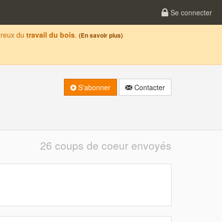
Se connecter
oureux du
travail du bois
.
(En savoir plus)
S'abonner
Contacter
26 coups de coeur envoyés