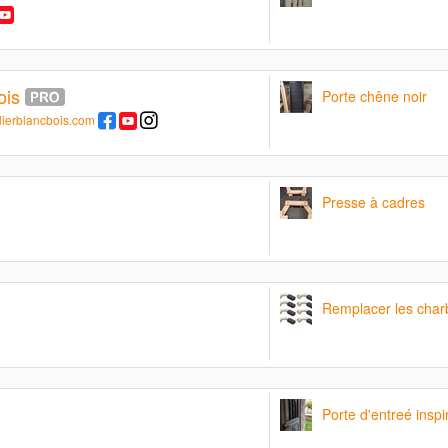
ois
Porte chêne noir
lierblancbois.com
Presse à cadres
Remplacer les charb
Porte d'entreé inspi