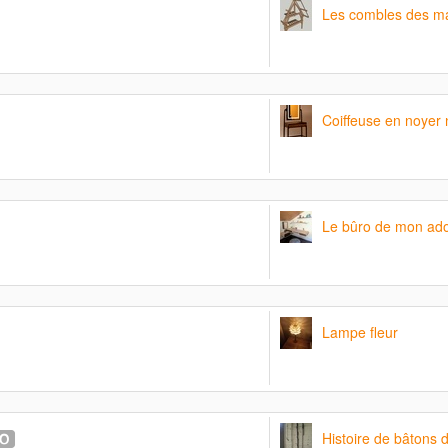
Les combles des ma
Coiffeuse en noyer 
Le bûro de mon ado
Lampe fleur
Histoire de bâtons d