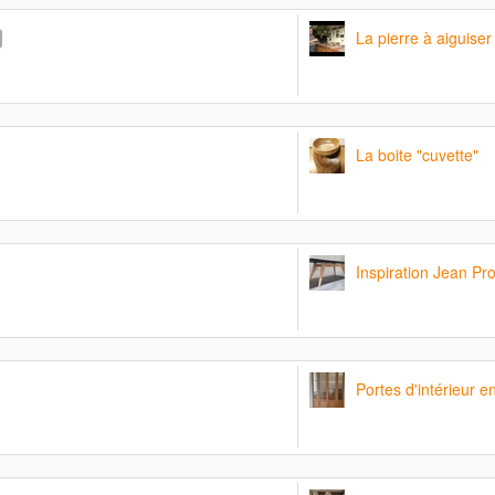
La pierre à aiguise
La boite "cuvette"
Inspiration Jean Pr
Portes d'intérieur 