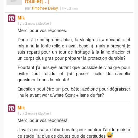
rouiller[...]
par
Timothée Delay
il y a 2 mois
Mik
il y a 2 mois
( Modifié )
Merci pour vos réponses.
Donc si je comprends bien, le vinaigre a « décapé » et
mis à nu la fonte (elle en avait besoin), mais à présent je
suis reparti pour un tour de frottage à la laine d’acier et
un corps plus gras pour préparer la protection durable?
Pourtant j’ai essuyé autant que possible le vinaigre pour
éviter tout résidu et j’ai passé l’huile de camélia
quasiment dans la minute!
Question peut être un peu bête: acétone pour dégraisser
l’huile avant wd40/white Spirit + laine de fer?
Mik
il y a 2 mois
( Modifié )
Merci pour vos réponses!
J’avais pensé au bicarbonate pour contrer l’acide mais à
ce stade j’ai plus de doutes que de certitudes