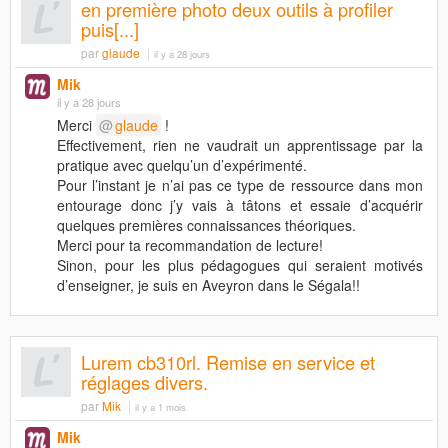
en première photo deux outils à profiler
puis[...]
par
glaude
il y a 28 jours
Mik
il y a 28 jours
Merci
glaude
!
Effectivement, rien ne vaudrait un apprentissage par la
pratique avec quelqu’un d’expérimenté.
Pour l’instant je n’ai pas ce type de ressource dans mon
entourage donc j’y vais à tâtons et essaie d’acquérir
quelques premières connaissances théoriques.
Merci pour ta recommandation de lecture!
Sinon, pour les plus pédagogues qui seraient motivés
d’enseigner, je suis en Aveyron dans le Ségala!!
Lurem cb310rl. Remise en service et
réglages divers.
par
Mik
il y a 1 mois
Mik