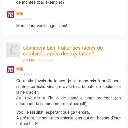
de montée (par exemple)?
Mik
il y a 2 mois
Merci pour vos suggestions!
Comment bien traiter ses tables de
combinée après désoxydation?
par
Mik
il y a 2 mois
Mik
il y a 2 mois
Ce matin j’avais du temps, je l’ai donc mis à profit pour
contrer ce fichu vinaigre avec bicarbonate de sodium et
laine d’acier.
J’ai re-huiler à l’huile de camélia pour protéger (en
attendant de commander du silbergeit)
Voici le résultat, espérant que ça tiendra.
À présent, ce sont mes articulations qui ont besoin d’être
huilées!!!:-P