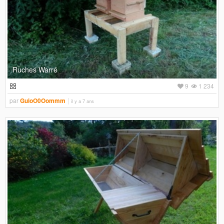
Ruches Warré
9
1 234
par
GuioO0Oommm
il y a 7 ans