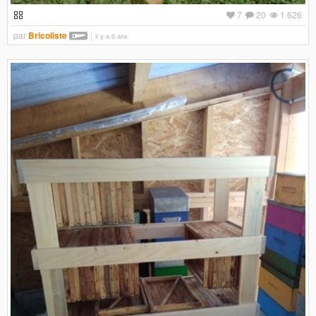
7
20
1 626
par
Bricoliste
il y a 6 ans