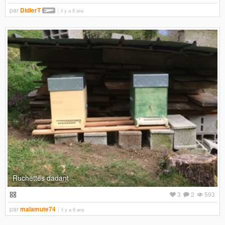
par
DidierT
il y a 5 ans
Ruchettes dadant
3
2
593
par
malamute74
il y a 6 ans