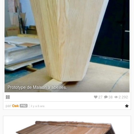
Prototype de Maison à abeilles.
27
38
2 292
par
Oak
il y a 6 ans