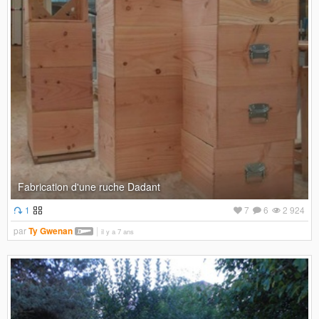
Fabrication d'une ruche Dadant
1
7
6
2 924
par
Ty Gwenan
il y a 7 ans