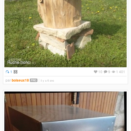
Ruche tronc
1
10
9
1 401
par
boiseux18
il y a 6 ans