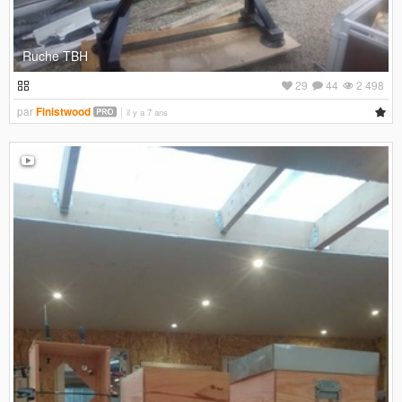
Ruche TBH
29
44
2 498
par
Finistwood
il y a 7 ans