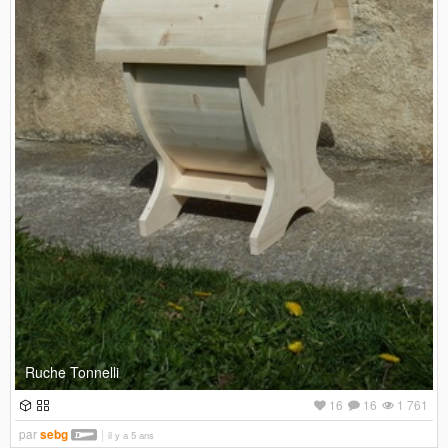
Ruche Tonnelli
16
16
1 761
par
sebg
il y a 5 ans