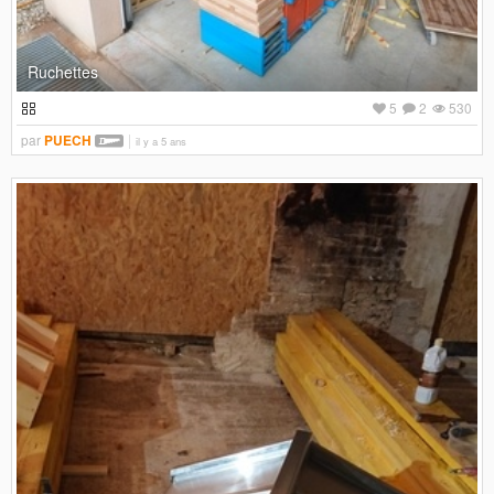
Ruchettes
5
2
530
par
PUECH
il y a 5 ans