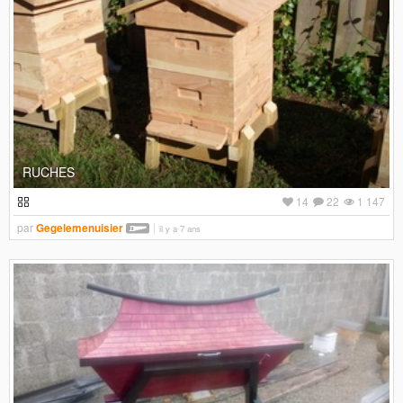
RUCHES
14
22
1 147
par
Gegelemenuisier
il y a 7 ans