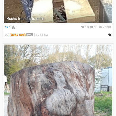
Ruche tronc suite et fin
1
13
16
2 930
par
jacky petit
il y a 6 ans