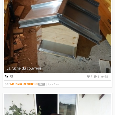
La ruche du couvreur
7
1
681
par
Mathieu RESIDORI
il y a 5 ans