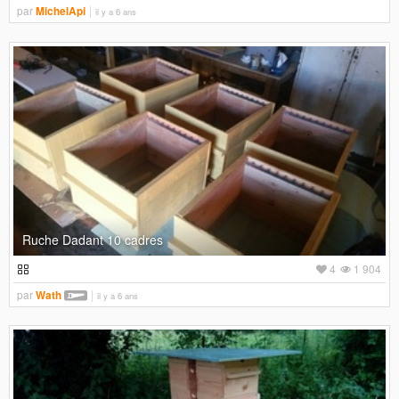
par
MichelApi
il y a 6 ans
Ruche Dadant 10 cadres
4
1 904
par
Wath
il y a 6 ans