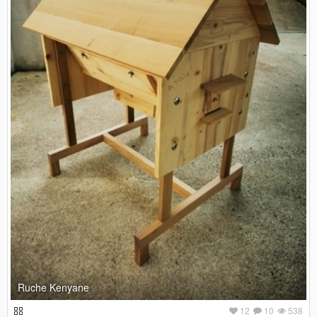
Ruche Kenyane
12
10
538