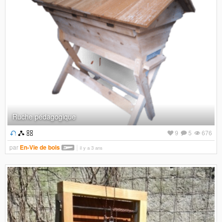
Ruche pédagogique
9
5
676
par
En-Vie de bois
il y a 3 ans