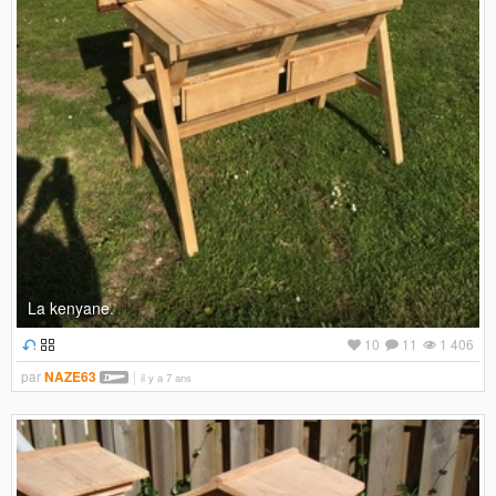
La kenyane.
10
11
1 406
par
NAZE63
il y a 7 ans