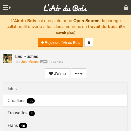
L'Air du Bois
est une plateforme
Open Source
de partage
collaboratif ouverte à tous les amoureux du
travail du bois
.
(En
savoir plus)
Rejoindre l'Air du Bois
Les Ruches
par
Jean Galmot
il y a 7 ans
J'aime
Infos
Créations
36
Trouvailles
4
Plans
10