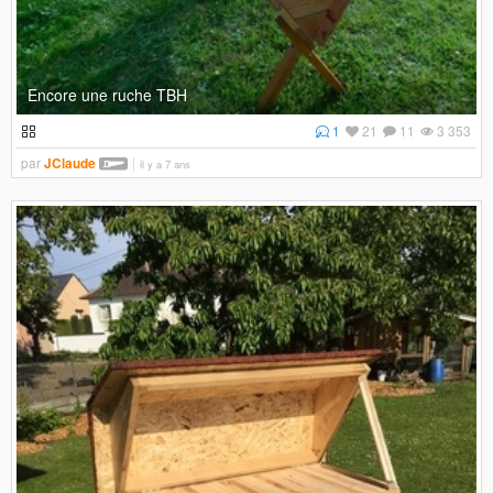
Encore une ruche TBH
1
21
11
3 353
par
JClaude
il y a 7 ans