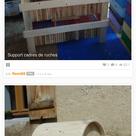
Support cadres de ruches
5
6
851
par
Remi88
il y a 4 ans