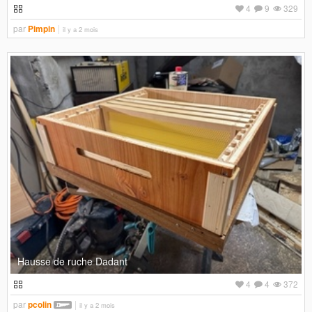
4
9
329
par
Pimpin
il y a 2 mois
Hausse de ruche Dadant
4
4
372
par
pcolin
il y a 2 mois