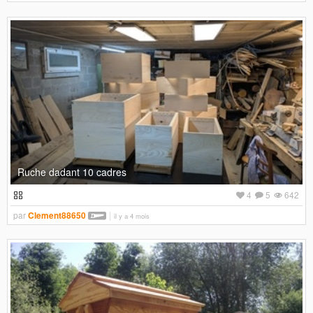
Ruche dadant 10 cadres
4
5
642
par
Clement88650
il y a 4 mois