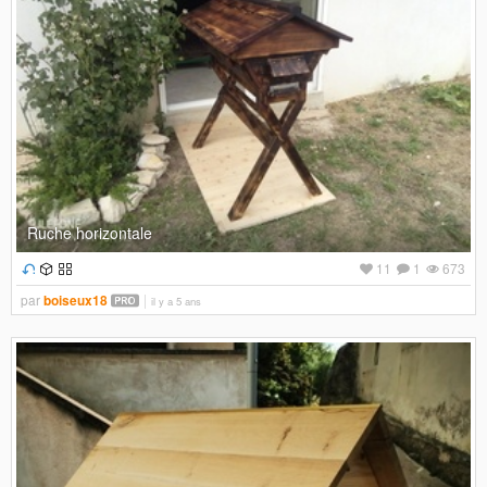
Ruche horizontale
11
1
673
par
boiseux18
il y a 5 ans