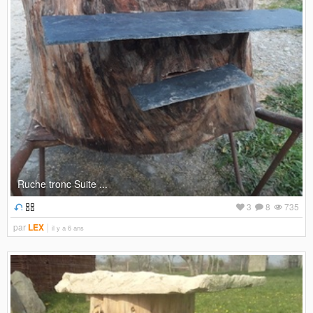
Ruche tronc Suite ...
3
8
735
par
LEX
il y a 6 ans