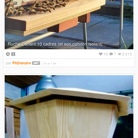
Ruche Dadant 10 cadres (et son caisson isolant)
16
7
2 013
par
PhDneutre
il y a 1 an