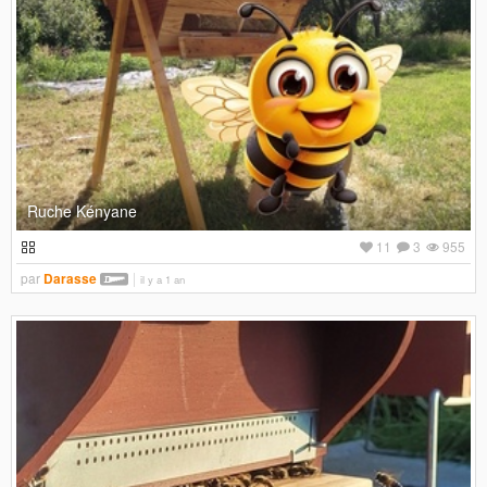
Ruche Kényane
11
3
955
par
Darasse
il y a 1 an