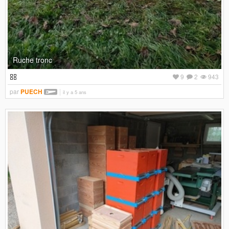
Ruche tronc
9
2
943
par
PUECH
il y a 5 ans